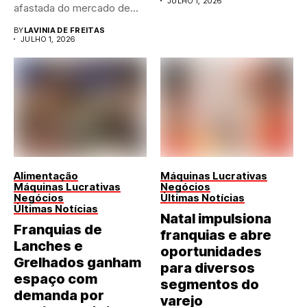
JULHO 1, 2026
afastada do mercado de...
BY
LAVINIA DE FREITAS
JULHO 1, 2026
Alimentação
Máquinas Lucrativas
Máquinas Lucrativas
Negócios
Negócios
Últimas Notícias
Últimas Notícias
Natal impulsiona
Franquias de
franquias e abre
Lanches e
oportunidades
Grelhados ganham
para diversos
espaço com
segmentos do
demanda por
varejo