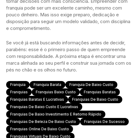
tomar decisões com mais consciência. Empreender com
franquia pode ser um excelente caminho, mesmo com
pouco dinheiro. Mas isso exige preparo, dedicação e
disposição para seguir um modelo validado, com disciplina
e comprometimento.
Se você já está buscando informações antes de decidir,
parabéns: esse é o primeiro passo de quem empreende
com responsabilidade. A próxima etapa é encontrar uma
marca alinhada ao seu perfil e construir sua jornada com os
pés no chão e os olhos no futuro.
Franquia
Franquia Barata
Franquia De Baixo Custo
Franquias
Franquias Baixo Custo
Franquias Baratas
Franquias Baratas E Lucrativas
Franquias De Baixo Custo
Franquias De Baixo Custo E Lucrativas
Franquias De Baixo Investimento E Retorno Rápido
Franquias De Beleza De Baixo Custo
Franquias De Sucesso
Franquias Online De Baixo Custo
Franquias Virtuais De Baixo Custo