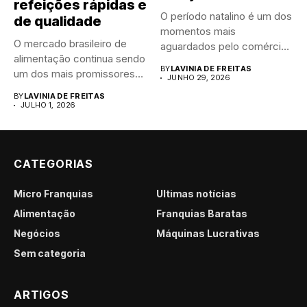
refeições rápidas e
O período natalino é um dos
de qualidade
momentos mais
O mercado brasileiro de
aguardados pelo comércio
alimentação continua sendo
brasileiro....
BY
LAVINIA DE FREITAS
um dos mais promissores
JUNHO 29, 2026
para...
BY
LAVINIA DE FREITAS
JULHO 1, 2026
CATEGORIAS
Micro Franquias
Últimas notícias
Alimentação
Franquias Baratas
Negócios
Máquinas Lucrativas
Sem categoria
ARTIGOS