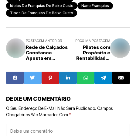
Ideias De Franquias De Baixo Custo
Nano Franquias
Tipos De Franquias De Baixo Custo
POSTAGEM ANTERIOR
PRÓXIMA POSTAGEM
Rede de Calçados
Pilates com
Constance
Propósito e
Aposta em
Rentabilidade:
Modelo de
Rede Brasileira
Autoatendiment
Aposta em
o e Crescimento
Expansão
Nacional
Internacional
DEIXE UM COMENTÁRIO
O Seu Endereço De E-Mail Não Será Publicado.
Campos
Obrigatórios São Marcados Com
*