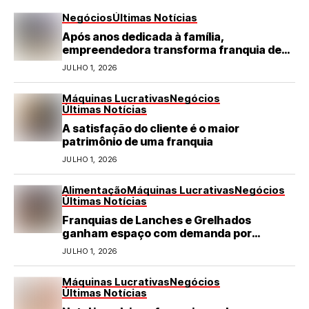
Negócios
Últimas Notícias
Após anos dedicada à família,
empreendedora transforma franquia de
turismo em negócio de destaque no RN
JULHO 1, 2026
Máquinas Lucrativas
Negócios
Últimas Notícias
A satisfação do cliente é o maior
patrimônio de uma franquia
JULHO 1, 2026
Alimentação
Máquinas Lucrativas
Negócios
Últimas Notícias
Franquias de Lanches e Grelhados
ganham espaço com demanda por
refeições rápidas e de qualidade
JULHO 1, 2026
Máquinas Lucrativas
Negócios
Últimas Notícias