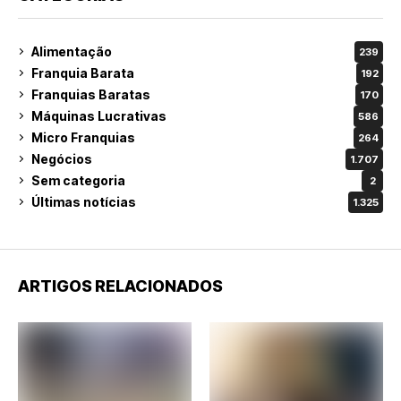
Alimentação
239
Franquia Barata
192
Franquias Baratas
170
Máquinas Lucrativas
586
Micro Franquias
264
Negócios
1.707
Sem categoria
2
Últimas notícias
1.325
ARTIGOS RELACIONADOS