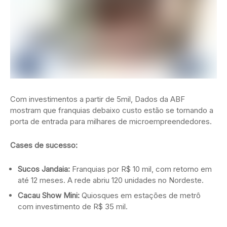
Com investimentos a partir de 5mil
, Dados da ABF
mostram que
f
r
an
q
u
ia
s
d
e
bai
x
o c
u
s
t
o es
tão
se
t
or
nan
d
o
a
p
or
t
a
d
e e
n
t
r
a
d
a
p
a
r
a mi
l
ha
res
d
e
mi
croe
m
p
ree
n
d
e
d
ores
.
Cases de sucesso:
Sucos Jandaia:
Franquias por R$ 10 mil, com retorno em
até 12 meses. A rede abriu 120 unidades no Nordeste.
Cacau Show Mini:
Quiosques em estações de metrô
com investimento de R$ 35 mil.