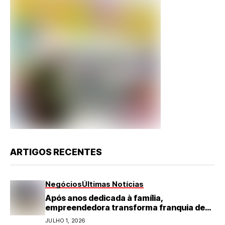
ARTIGOS RECENTES
Negócios
Últimas Notícias
Após anos dedicada à família,
empreendedora transforma franquia de
turismo em negócio de destaque no RN
JULHO 1, 2026