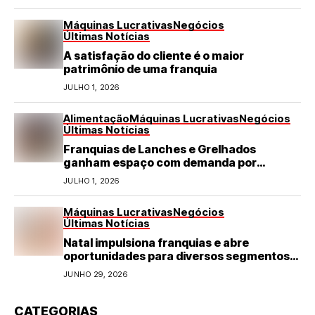
Máquinas Lucrativas
Negócios
Últimas Notícias
A satisfação do cliente é o maior
patrimônio de uma franquia
JULHO 1, 2026
Alimentação
Máquinas Lucrativas
Negócios
Últimas Notícias
Franquias de Lanches e Grelhados
ganham espaço com demanda por
refeições rápidas e de qualidade
JULHO 1, 2026
Máquinas Lucrativas
Negócios
Últimas Notícias
Natal impulsiona franquias e abre
oportunidades para diversos segmentos
do varejo
JUNHO 29, 2026
CATEGORIAS