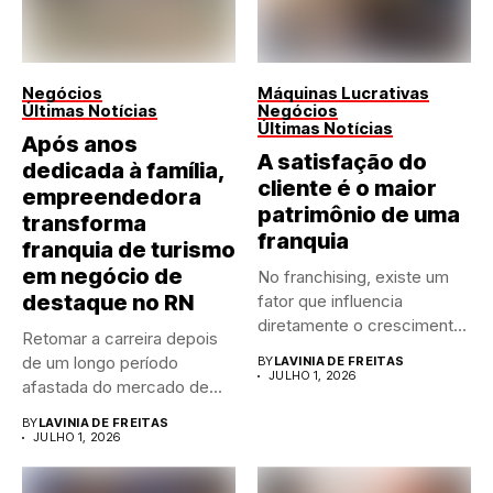
Negócios
Máquinas Lucrativas
Últimas Notícias
Negócios
Últimas Notícias
Após anos
A satisfação do
dedicada à família,
cliente é o maior
empreendedora
patrimônio de uma
transforma
franquia
franquia de turismo
em negócio de
No franchising, existe um
destaque no RN
fator que influencia
diretamente o crescimento
Retomar a carreira depois
de qualquer...
de um longo período
BY
LAVINIA DE FREITAS
JULHO 1, 2026
afastada do mercado de...
BY
LAVINIA DE FREITAS
JULHO 1, 2026