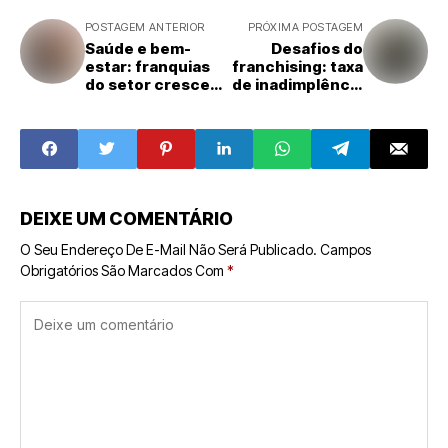
POSTAGEM ANTERIOR
PRÓXIMA POSTAGEM
Saúde e bem-
Desafios do
estar: franquias
franchising: taxa
do setor crescem
de inadimplência
20% com foco em
sobe para 8% em
academias e
2023, alerta
clínicas estéticas
Serasa
DEIXE UM COMENTÁRIO
O Seu Endereço De E-Mail Não Será Publicado.
Campos
Obrigatórios São Marcados Com
*