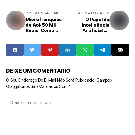
POSTAGEM ANTERIOR
PRÓXIMA POSTAGEM
Microfranquias
O Papel da
de Até 50 Mil
Inteligência
Reais: Como
Artificial na
Escolher a Melhor
Evolução do
Opção Para
Franchising
Investir
DEIXE UM COMENTÁRIO
O Seu Endereço De E-Mail Não Será Publicado.
Campos
Obrigatórios São Marcados Com
*