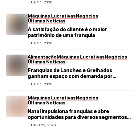
turismo em negócio de destaque no RN
JULHO 1, 2026
Máquinas Lucrativas
Negócios
Últimas Notícias
A satisfação do cliente é o maior
patrimônio de uma franquia
JULHO 1, 2026
Alimentação
Máquinas Lucrativas
Negócios
Últimas Notícias
Franquias de Lanches e Grelhados
ganham espaço com demanda por
refeições rápidas e de qualidade
JULHO 1, 2026
Máquinas Lucrativas
Negócios
Últimas Notícias
Natal impulsiona franquias e abre
oportunidades para diversos segmentos
do varejo
JUNHO 29, 2026