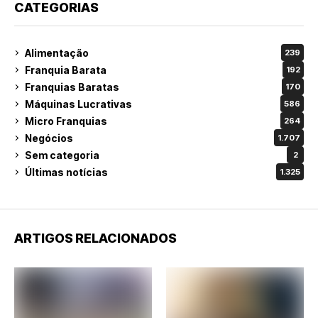
CATEGORIAS
Alimentação
239
Franquia Barata
192
Franquias Baratas
170
Máquinas Lucrativas
586
Micro Franquias
264
Negócios
1.707
Sem categoria
2
Últimas notícias
1.325
ARTIGOS RELACIONADOS