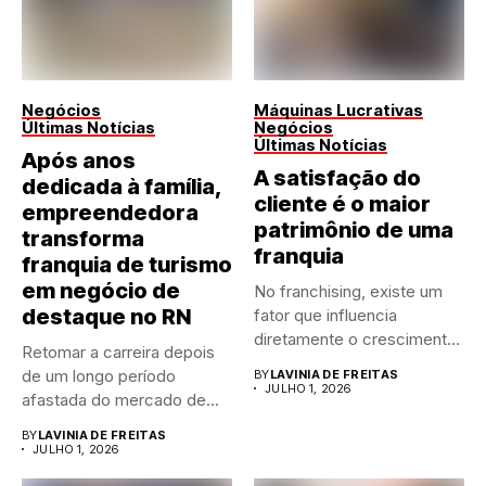
Negócios
Máquinas Lucrativas
Últimas Notícias
Negócios
Últimas Notícias
Após anos
A satisfação do
dedicada à família,
cliente é o maior
empreendedora
patrimônio de uma
transforma
franquia
franquia de turismo
em negócio de
No franchising, existe um
destaque no RN
fator que influencia
diretamente o crescimento
Retomar a carreira depois
de qualquer...
de um longo período
BY
LAVINIA DE FREITAS
JULHO 1, 2026
afastada do mercado de...
BY
LAVINIA DE FREITAS
JULHO 1, 2026