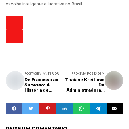
escolha inteligente e lucrativa no Brasil.
POSTAGEM ANTERIOR
PRÓXIMA POSTAGEM
De Fracasso ao
Thaiane Kreitlow:
Sucesso: A
De
História de
Administradora a
Adilson Ladeira e
Pioneira em
a Ascensão da
Sustentabilidade
Rede Hakuna
com a
Batata
BioMovement
DEIXE UM COMENTÁRIO