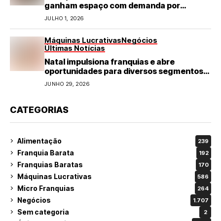
ganham espaço com demanda por
refeições rápidas e de qualidade
JULHO 1, 2026
Máquinas Lucrativas
Negócios
Últimas Notícias
Natal impulsiona franquias e abre
oportunidades para diversos segmentos
do varejo
JUNHO 29, 2026
CATEGORIAS
Alimentação
239
Franquia Barata
192
Franquias Baratas
170
Máquinas Lucrativas
586
Micro Franquias
264
Negócios
1.707
Sem categoria
2