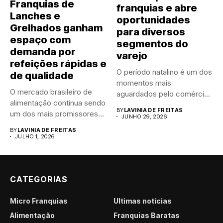
Franquias de
franquias e abre
Lanches e
oportunidades
Grelhados ganham
para diversos
espaço com
segmentos do
demanda por
varejo
refeições rápidas e
O período natalino é um dos
de qualidade
momentos mais
O mercado brasileiro de
aguardados pelo comércio
alimentação continua sendo
brasileiro....
BY
LAVINIA DE FREITAS
um dos mais promissores
JUNHO 29, 2026
para...
BY
LAVINIA DE FREITAS
JULHO 1, 2026
CATEGORIAS
Micro Franquias
Últimas notícias
Alimentação
Franquias Baratas