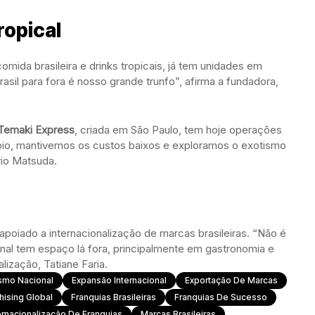
ropical
omida brasileira e drinks tropicais, já tem unidades em
asil para fora é nosso grande trunfo”, afirma a fundadora,
Temaki Express
, criada em São Paulo, tem hoje operações
io, mantivemos os custos baixos e exploramos o exotismo
rio Matsuda.
poiado a internacionalização de marcas brasileiras. “Não é
ional tem espaço lá fora, principalmente em gastronomia e
alização, Tatiane Faria.
smo Nacional
Expansão Internacional
Exportação De Marcas
hising Global
Franquias Brasileiras
Franquias De Sucesso
ernacionalização De Franquias
Marcas Brasileiras