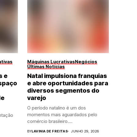
tivas
Máquinas Lucrativas
Negócios
Últimas Notícias
s e
Natal impulsiona franquias
spaço
e abre oportunidades para
diversos segmentos do
de
varejo
O período natalino é um dos
momentos mais aguardados pelo
ntação
comércio brasileiro....
BY
LAVINIA DE FREITAS
JUNHO 29, 2026