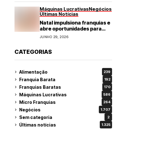
Máquinas Lucrativas
Negócios
Últimas Notícias
Natal impulsiona franquias e
abre oportunidades para
diversos segmentos do
JUNHO 29, 2026
varejo
CATEGORIAS
Alimentação
239
Franquia Barata
192
Franquias Baratas
170
Máquinas Lucrativas
586
Micro Franquias
264
Negócios
1.707
Sem categoria
2
Últimas notícias
1.325