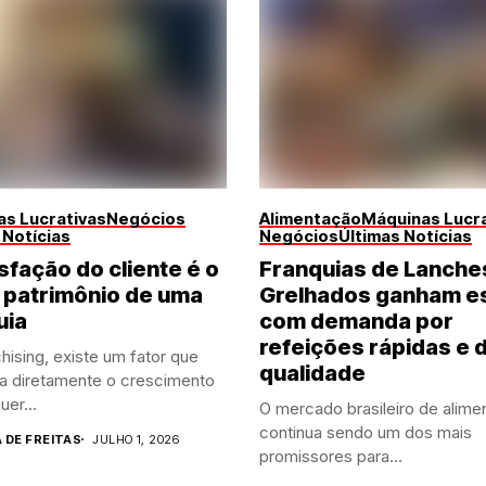
s Lucrativas
Negócios
Alimentação
Máquinas Lucra
 Notícias
Negócios
Últimas Notícias
sfação do cliente é o
Franquias de Lanche
 patrimônio de uma
Grelhados ganham e
uia
com demanda por
refeições rápidas e 
hising, existe um fator que
qualidade
ia diretamente o crescimento
uer...
O mercado brasileiro de alime
continua sendo um dos mais
A DE FREITAS
JULHO 1, 2026
promissores para...