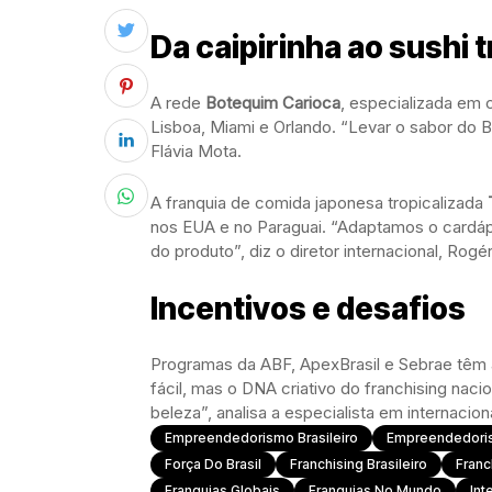
Da caipirinha ao sushi t
A rede
Botequim Carioca
, especializada em c
Lisboa, Miami e Orlando. “Levar o sabor do Br
Flávia Mota.
A franquia de comida japonesa tropicalizada
nos EUA e no Paraguai. “Adaptamos o cardáp
do produto”, diz o diretor internacional, Rogé
Incentivos e desafios
Programas da ABF, ApexBrasil e Sebrae têm a
fácil, mas o DNA criativo do franchising nac
beleza”, analisa a especialista em internacion
Empreendedorismo Brasileiro
Empreendedori
Força Do Brasil
Franchising Brasileiro
Franc
Franquias Globais
Franquias No Mundo
Int