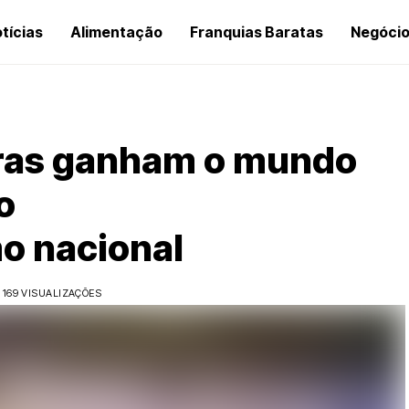
tícias
Alimentação
Franquias Baratas
Negóci
iras ganham o mundo
o
o nacional
169 VISUALIZAÇÕES