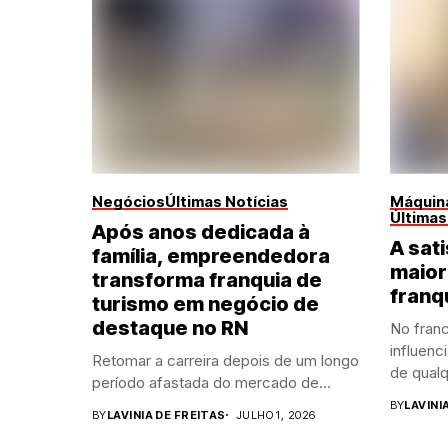
Negócios
Últimas Notícias
Máquina
Últimas
Após anos dedicada à
A sati
família, empreendedora
maior
transforma franquia de
franq
turismo em negócio de
destaque no RN
No franc
influenc
Retomar a carreira depois de um longo
de qualq
período afastada do mercado de...
BY
LAVINI
BY
LAVINIA DE FREITAS
JULHO 1, 2026