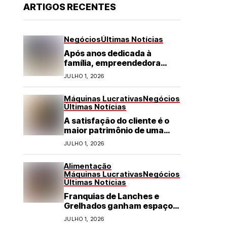
ARTIGOS RECENTES
Negócios
Últimas Notícias
Após anos dedicada à
família, empreendedora
transforma franquia de
JULHO 1, 2026
turismo em negócio de
destaque no RN
Máquinas Lucrativas
Negócios
Últimas Notícias
A satisfação do cliente é o
maior patrimônio de uma
franquia
JULHO 1, 2026
Alimentação
Máquinas Lucrativas
Negócios
Últimas Notícias
Franquias de Lanches e
Grelhados ganham espaço
com demanda por refeições
JULHO 1, 2026
rápidas e de qualidade