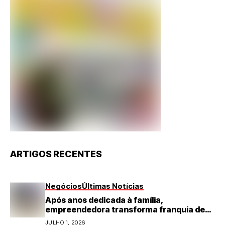
ARTIGOS RECENTES
Negócios
Últimas Notícias
Após anos dedicada à família,
empreendedora transforma franquia de
turismo em negócio de destaque no RN
JULHO 1, 2026