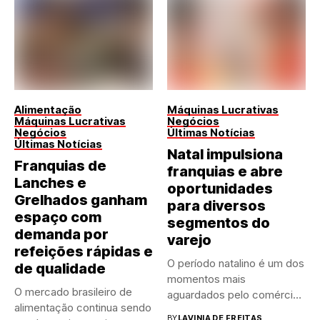
Alimentação
Máquinas Lucrativas
Máquinas Lucrativas
Negócios
Negócios
Últimas Notícias
Últimas Notícias
Natal impulsiona
Franquias de
franquias e abre
Lanches e
oportunidades
Grelhados ganham
para diversos
espaço com
segmentos do
demanda por
varejo
refeições rápidas e
O período natalino é um dos
de qualidade
momentos mais
O mercado brasileiro de
aguardados pelo comércio
alimentação continua sendo
brasileiro....
BY
LAVINIA DE FREITAS