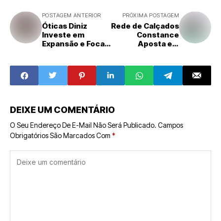
POSTAGEM ANTERIOR
PRÓXIMA POSTAGEM
Óticas Diniz
Rede de Calçados
Investe em
Constance
Expansão e Foca
Aposta em
em Cidades
Modelo de
Menores para
Autoatendiment
2025
o e Crescimento
Nacional
DEIXE UM COMENTÁRIO
O Seu Endereço De E-Mail Não Será Publicado.
Campos
Obrigatórios São Marcados Com
*