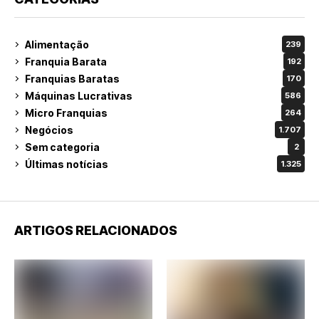
Alimentação
239
Franquia Barata
192
Franquias Baratas
170
Máquinas Lucrativas
586
Micro Franquias
264
Negócios
1.707
Sem categoria
2
Últimas notícias
1.325
ARTIGOS RELACIONADOS