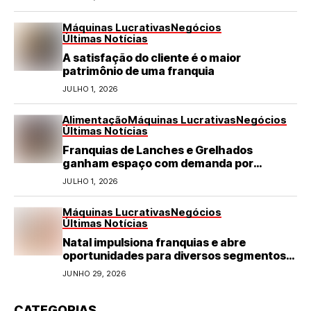
Máquinas Lucrativas
Negócios
Últimas Notícias
A satisfação do cliente é o maior
patrimônio de uma franquia
JULHO 1, 2026
Alimentação
Máquinas Lucrativas
Negócios
Últimas Notícias
Franquias de Lanches e Grelhados
ganham espaço com demanda por
refeições rápidas e de qualidade
JULHO 1, 2026
Máquinas Lucrativas
Negócios
Últimas Notícias
Natal impulsiona franquias e abre
oportunidades para diversos segmentos
do varejo
JUNHO 29, 2026
CATEGORIAS