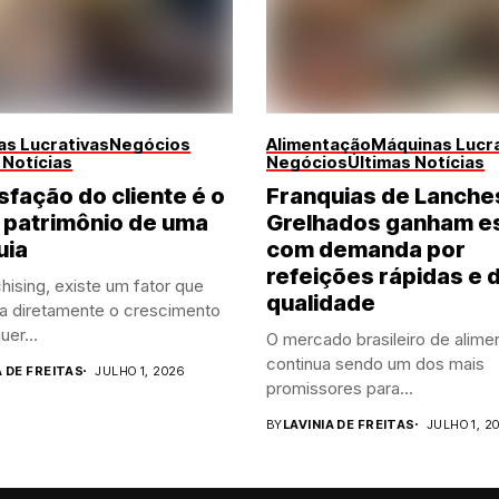
s Lucrativas
Negócios
Alimentação
Máquinas Lucra
 Notícias
Negócios
Últimas Notícias
sfação do cliente é o
Franquias de Lanche
 patrimônio de uma
Grelhados ganham e
uia
com demanda por
refeições rápidas e 
hising, existe um fator que
qualidade
ia diretamente o crescimento
uer...
O mercado brasileiro de alime
continua sendo um dos mais
A DE FREITAS
JULHO 1, 2026
promissores para...
BY
LAVINIA DE FREITAS
JULHO 1, 2