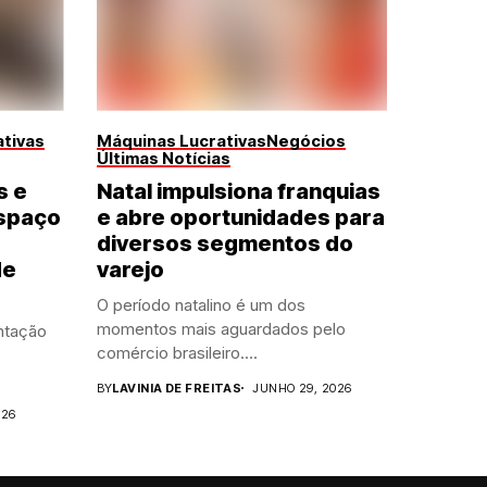
tivas
Máquinas Lucrativas
Negócios
Últimas Notícias
s e
Natal impulsiona franquias
spaço
e abre oportunidades para
diversos segmentos do
de
varejo
O período natalino é um dos
momentos mais aguardados pelo
ntação
comércio brasileiro....
BY
LAVINIA DE FREITAS
JUNHO 29, 2026
026