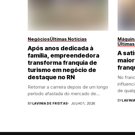
Negócios
Últimas Notícias
Máquina
Últimas
Após anos dedicada à
A sati
família, empreendedora
maior
transforma franquia de
franq
turismo em negócio de
destaque no RN
No franc
influenc
Retomar a carreira depois de um longo
de qualq
período afastada do mercado de...
BY
LAVINI
BY
LAVINIA DE FREITAS
JULHO 1, 2026