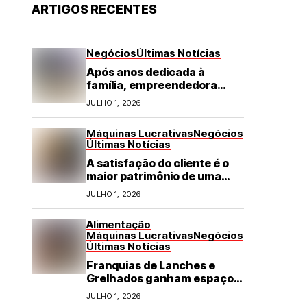
ARTIGOS RECENTES
Negócios
Últimas Notícias
Após anos dedicada à
família, empreendedora
transforma franquia de
JULHO 1, 2026
turismo em negócio de
destaque no RN
Máquinas Lucrativas
Negócios
Últimas Notícias
A satisfação do cliente é o
maior patrimônio de uma
franquia
JULHO 1, 2026
Alimentação
Máquinas Lucrativas
Negócios
Últimas Notícias
Franquias de Lanches e
Grelhados ganham espaço
com demanda por refeições
JULHO 1, 2026
rápidas e de qualidade