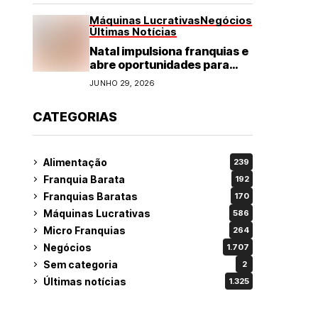
Máquinas Lucrativas
Negócios
Últimas Notícias
Natal impulsiona franquias e
abre oportunidades para
diversos segmentos do
JUNHO 29, 2026
varejo
CATEGORIAS
Alimentação
239
Franquia Barata
192
Franquias Baratas
170
Máquinas Lucrativas
586
Micro Franquias
264
Negócios
1.707
Sem categoria
2
Últimas notícias
1.325