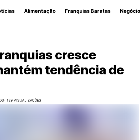
tícias
Alimentação
Franquias Baratas
Negóci
ranquias cresce
mantém tendência de
OS
129 VISUALIZAÇÕES