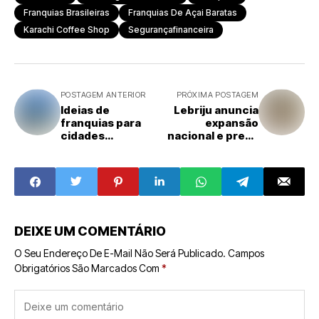
Franquias Brasileiras
Franquias De Açai Baratas
Karachi Coffee Shop
Segurançafinanceira
POSTAGEM ANTERIOR
PRÓXIMA POSTAGEM
Ideias de
Lebriju anuncia
franquias para
expansão
cidades
nacional e prevê
pequenas
dobrar número
de lojas em 2024
DEIXE UM COMENTÁRIO
O Seu Endereço De E-Mail Não Será Publicado.
Campos
Obrigatórios São Marcados Com
*