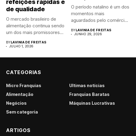
refeições rápidas e
O período natalino é um dos
de qualidade
momentos mais
O mercado brasileiro de
aguardados pelo comércio
alimentação continua sendo
brasileiro....
BY
LAVINIA DE FREITAS
um dos mais promissores
JUNHO 29, 2026
para...
BY
LAVINIA DE FREITAS
JULHO 1, 2026
CATEGORIAS
Micro Franquias
Últimas notícias
Alimentação
Franquias Baratas
Negócios
Máquinas Lucrativas
Sem categoria
ARTIGOS