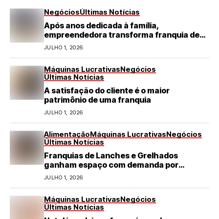
Negócios
Últimas Notícias
Após anos dedicada à família,
empreendedora transforma franquia de
turismo em negócio de destaque no RN
JULHO 1, 2026
Máquinas Lucrativas
Negócios
Últimas Notícias
A satisfação do cliente é o maior
patrimônio de uma franquia
JULHO 1, 2026
Alimentação
Máquinas Lucrativas
Negócios
Últimas Notícias
Franquias de Lanches e Grelhados
ganham espaço com demanda por
refeições rápidas e de qualidade
JULHO 1, 2026
Máquinas Lucrativas
Negócios
Últimas Notícias