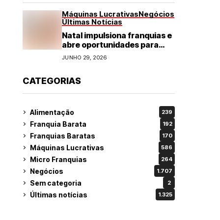
Máquinas Lucrativas
Negócios
Últimas Notícias
Natal impulsiona franquias e
abre oportunidades para
diversos segmentos do
JUNHO 29, 2026
varejo
CATEGORIAS
Alimentação
239
Franquia Barata
192
Franquias Baratas
170
Máquinas Lucrativas
586
Micro Franquias
264
Negócios
1.707
Sem categoria
2
Últimas notícias
1.325