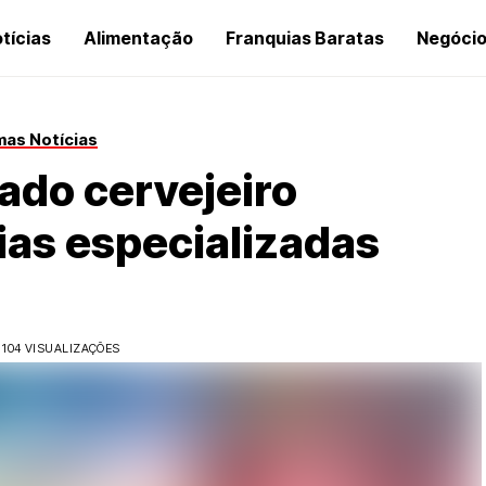
tícias
Alimentação
Franquias Baratas
Negóci
mas Notícias
ado cervejeiro
ias especializadas
104 VISUALIZAÇÕES