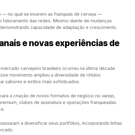
o — no qual se inserem as franquias de cerveja —
 do faturamento das redes. Mesmo diante de mudanças
 demonstrando capacidade de adaptação e crescimento.
anais e novas experiências de
ercado cervejeiro brasileiro ocorreu na última década
Esse movimento ampliou a diversidade de rótulos
r sabores e estilos mais sofisticados.
u para a criação de novos formatos de negócio no varejo,
 premium, clubes de assinatura e operações franqueadas
ca.
ssaram a diversificar seus portfólios, incorporando linhas
rcado.