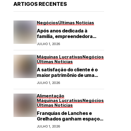
ARTIGOS RECENTES
Negócios
Últimas Notícias
Após anos dedicada à
família, empreendedora
transforma franquia de
JULHO 1, 2026
turismo em negócio de
destaque no RN
Máquinas Lucrativas
Negócios
Últimas Notícias
A satisfação do cliente é o
maior patrimônio de uma
franquia
JULHO 1, 2026
Alimentação
Máquinas Lucrativas
Negócios
Últimas Notícias
Franquias de Lanches e
Grelhados ganham espaço
com demanda por refeições
JULHO 1, 2026
rápidas e de qualidade