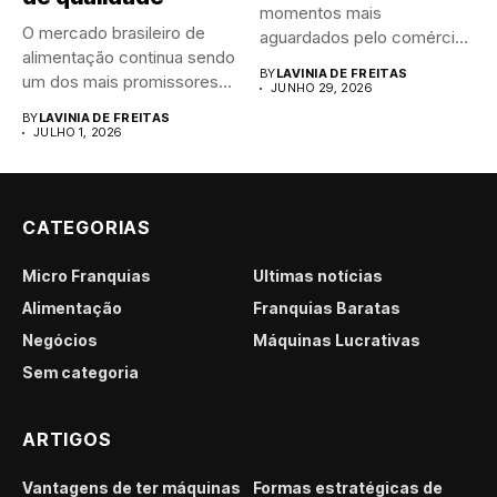
momentos mais
O mercado brasileiro de
aguardados pelo comércio
alimentação continua sendo
brasileiro....
BY
LAVINIA DE FREITAS
um dos mais promissores
JUNHO 29, 2026
para...
BY
LAVINIA DE FREITAS
JULHO 1, 2026
CATEGORIAS
Micro Franquias
Últimas notícias
Alimentação
Franquias Baratas
Negócios
Máquinas Lucrativas
Sem categoria
ARTIGOS
Vantagens de ter máquinas
Formas estratégicas de