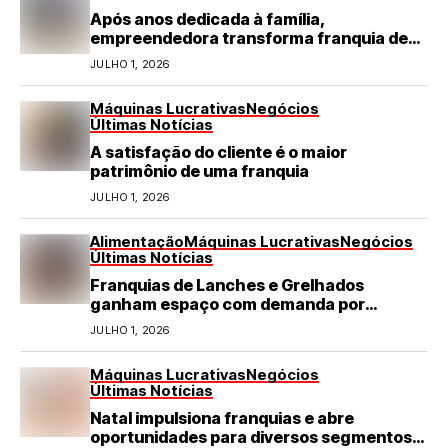
Após anos dedicada à família,
empreendedora transforma franquia de
turismo em negócio de destaque no RN
JULHO 1, 2026
Máquinas Lucrativas
Negócios
Últimas Notícias
A satisfação do cliente é o maior
patrimônio de uma franquia
JULHO 1, 2026
Alimentação
Máquinas Lucrativas
Negócios
Últimas Notícias
Franquias de Lanches e Grelhados
ganham espaço com demanda por
refeições rápidas e de qualidade
JULHO 1, 2026
Máquinas Lucrativas
Negócios
Últimas Notícias
Natal impulsiona franquias e abre
oportunidades para diversos segmentos