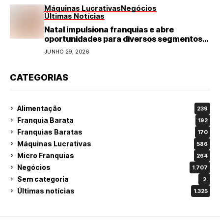
Máquinas Lucrativas
Negócios
Últimas Notícias
Natal impulsiona franquias e abre
oportunidades para diversos segmentos
do varejo
JUNHO 29, 2026
CATEGORIAS
Alimentação
239
Franquia Barata
192
Franquias Baratas
170
Máquinas Lucrativas
586
Micro Franquias
264
Negócios
1.707
Sem categoria
2
Últimas notícias
1.325