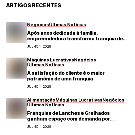
ARTIGOS RECENTES
Negócios
Últimas Notícias
Após anos dedicada à família,
empreendedora transforma franquia de
turismo em negócio de destaque no RN
JULHO 1, 2026
Máquinas Lucrativas
Negócios
Últimas Notícias
A satisfação do cliente é o maior
patrimônio de uma franquia
JULHO 1, 2026
Alimentação
Máquinas Lucrativas
Negócios
Últimas Notícias
Franquias de Lanches e Grelhados
ganham espaço com demanda por
refeições rápidas e de qualidade
JULHO 1, 2026