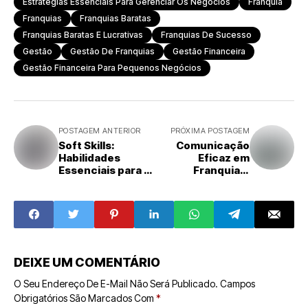
Estratégias Essenciais Para Gerenciar Os Negócios
Franquia
Franquias
Franquias Baratas
Franquias Baratas E Lucrativas
Franquias De Sucesso
Gestão
Gestão De Franquias
Gestão Financeira
Gestão Financeira Para Pequenos Negócios
POSTAGEM ANTERIOR
PRÓXIMA POSTAGEM
Soft Skills:
Comunicação
Habilidades
Eficaz em
Essenciais para o
Franquias:
Sucesso no
Estratégias e
Ambiente
Tendências para
Corporativo
o Sucesso
DEIXE UM COMENTÁRIO
O Seu Endereço De E-Mail Não Será Publicado.
Campos
Obrigatórios São Marcados Com
*