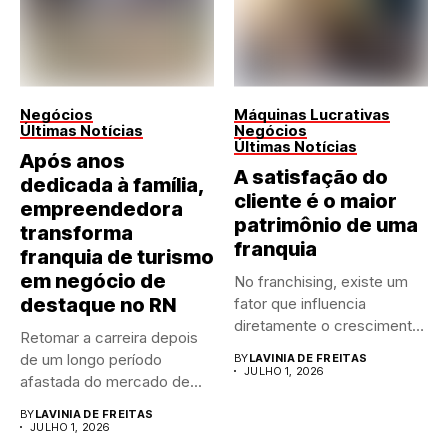
Negócios
Máquinas Lucrativas
Últimas Notícias
Negócios
Últimas Notícias
Após anos
A satisfação do
dedicada à família,
cliente é o maior
empreendedora
patrimônio de uma
transforma
franquia
franquia de turismo
em negócio de
No franchising, existe um
destaque no RN
fator que influencia
diretamente o crescimento
Retomar a carreira depois
de qualquer...
de um longo período
BY
LAVINIA DE FREITAS
JULHO 1, 2026
afastada do mercado de...
BY
LAVINIA DE FREITAS
JULHO 1, 2026