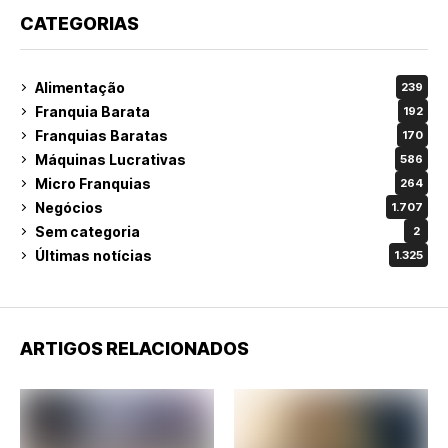
CATEGORIAS
Alimentação
239
Franquia Barata
192
Franquias Baratas
170
Máquinas Lucrativas
586
Micro Franquias
264
Negócios
1.707
Sem categoria
2
Últimas notícias
1.325
ARTIGOS RELACIONADOS