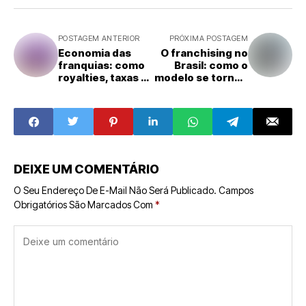
POSTAGEM ANTERIOR
PRÓXIMA POSTAGEM
Economia das
O franchising no
franquias: como
Brasil: como o
royalties, taxas e
modelo se tornou
cadeia de
uma das
suprimentos
principais
moldam o lucro
engrenagens do
do franqueado
empreendedoris
mo nacional
DEIXE UM COMENTÁRIO
O Seu Endereço De E-Mail Não Será Publicado.
Campos
Obrigatórios São Marcados Com
*