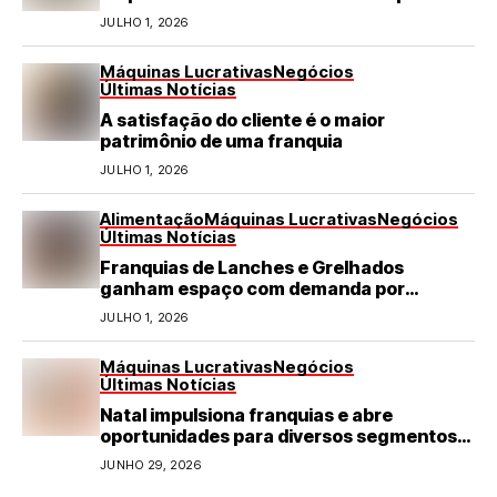
turismo em negócio de destaque no RN
JULHO 1, 2026
Máquinas Lucrativas
Negócios
Últimas Notícias
A satisfação do cliente é o maior
patrimônio de uma franquia
JULHO 1, 2026
Alimentação
Máquinas Lucrativas
Negócios
Últimas Notícias
Franquias de Lanches e Grelhados
ganham espaço com demanda por
refeições rápidas e de qualidade
JULHO 1, 2026
Máquinas Lucrativas
Negócios
Últimas Notícias
Natal impulsiona franquias e abre
oportunidades para diversos segmentos
do varejo
JUNHO 29, 2026