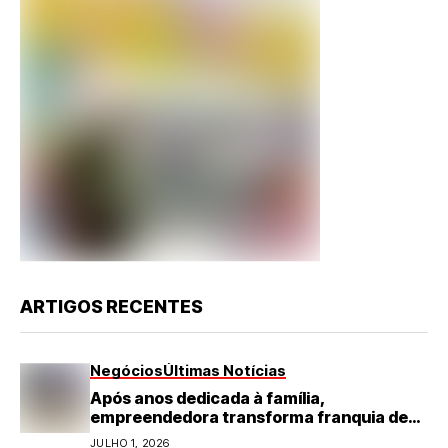
ARTIGOS RECENTES
Negócios
Últimas Notícias
Após anos dedicada à família,
empreendedora transforma franquia de
turismo em negócio de destaque no RN
JULHO 1, 2026