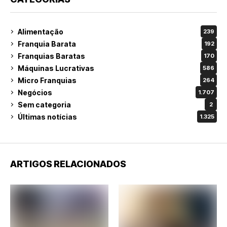
Alimentação
239
Franquia Barata
192
Franquias Baratas
170
Máquinas Lucrativas
586
Micro Franquias
264
Negócios
1.707
Sem categoria
2
Últimas notícias
1.325
ARTIGOS RELACIONADOS