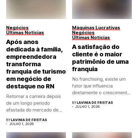
Negócios
Máquinas Lucrativas
Últimas Notícias
Negócios
Últimas Notícias
Após anos
A satisfação do
dedicada à família,
cliente é o maior
empreendedora
patrimônio de uma
transforma
franquia
franquia de turismo
em negócio de
No franchising, existe um
destaque no RN
fator que influencia
diretamente o crescimento
Retomar a carreira depois
de qualquer...
de um longo período
BY
LAVINIA DE FREITAS
JULHO 1, 2026
afastada do mercado de...
BY
LAVINIA DE FREITAS
JULHO 1, 2026