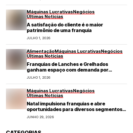
Máquinas Lucrativas
Negócios
Últimas Notícias
A satisfação do cliente é o maior
patrimônio de uma franquia
JULHO 1, 2026
Alimentação
Máquinas Lucrativas
Negócios
Últimas Notícias
Franquias de Lanches e Grelhados
ganham espaço com demanda por
refeições rápidas e de qualidade
JULHO 1, 2026
Máquinas Lucrativas
Negócios
Últimas Notícias
Natal impulsiona franquias e abre
oportunidades para diversos segmentos
do varejo
JUNHO 29, 2026
CATEGORIAS