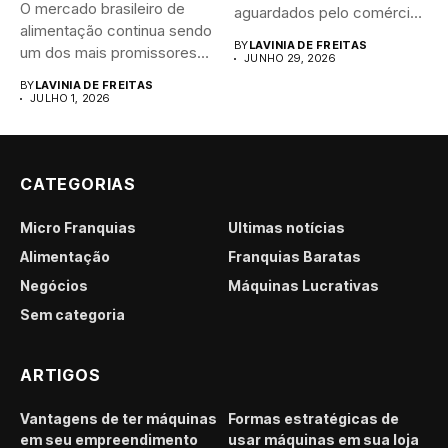
O mercado brasileiro de
aguardados pelo comércio
alimentação continua sendo
brasileiro....
BY
LAVINIA DE FREITAS
um dos mais promissores
JUNHO 29, 2026
para...
BY
LAVINIA DE FREITAS
JULHO 1, 2026
CATEGORIAS
Micro Franquias
Últimas notícias
Alimentação
Franquias Baratas
Negócios
Máquinas Lucrativas
Sem categoria
ARTIGOS
Vantagens de ter máquinas
Formas estratégicas de
em seu empreendimento
usar máquinas em sua loja