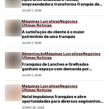
empreendedora transforma franquia de
turismo em negócio de destaque no RN
JULHO 1, 2026
Máquinas Lucrativas
Negócios
Últimas Notícias
A satisfação do cliente é o maior
patrimônio de uma franquia
JULHO 1, 2026
Alimentação
Máquinas Lucrativas
Negócios
Últimas Notícias
Franquias de Lanches e Grelhados
ganham espaço com demanda por
refeições rápidas e de qualidade
JULHO 1, 2026
Máquinas Lucrativas
Negócios
Últimas Notícias
Natal impulsiona franquias e abre
oportunidades para diversos segmentos
do varejo
JUNHO 29, 2026