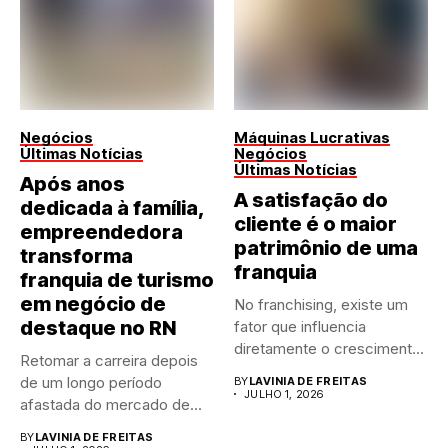
Negócios
Máquinas Lucrativas
Últimas Notícias
Negócios
Últimas Notícias
Após anos
A satisfação do
dedicada à família,
cliente é o maior
empreendedora
patrimônio de uma
transforma
franquia
franquia de turismo
em negócio de
No franchising, existe um
destaque no RN
fator que influencia
diretamente o crescimento
Retomar a carreira depois
de qualquer...
de um longo período
BY
LAVINIA DE FREITAS
JULHO 1, 2026
afastada do mercado de...
BY
LAVINIA DE FREITAS