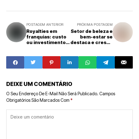
POSTAGEM ANTERIOR
PRÓXIMA POSTAGEM
Royalties em
Setor de beleza e
franquias: custo
bem-estar se
ou investimento
destaca e cresce
estratégico para
fortemente no
o franqueado?
franchising
brasileiro
DEIXE UM COMENTÁRIO
O Seu Endereço De E-Mail Não Será Publicado.
Campos
Obrigatórios São Marcados Com
*