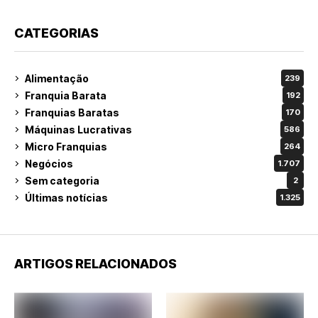
CATEGORIAS
Alimentação
239
Franquia Barata
192
Franquias Baratas
170
Máquinas Lucrativas
586
Micro Franquias
264
Negócios
1.707
Sem categoria
2
Últimas notícias
1.325
ARTIGOS RELACIONADOS