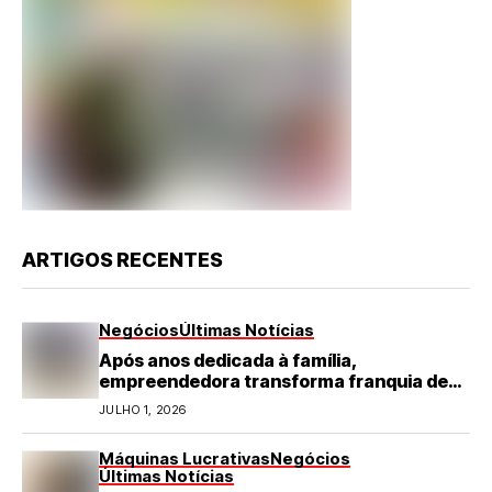
ARTIGOS RECENTES
Negócios
Últimas Notícias
Após anos dedicada à família,
empreendedora transforma franquia de
turismo em negócio de destaque no RN
JULHO 1, 2026
Máquinas Lucrativas
Negócios
Últimas Notícias