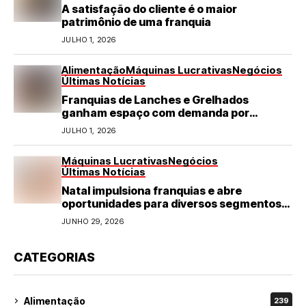
A satisfação do cliente é o maior
patrimônio de uma franquia
JULHO 1, 2026
Alimentação
Máquinas Lucrativas
Negócios
Últimas Notícias
Franquias de Lanches e Grelhados
ganham espaço com demanda por
refeições rápidas e de qualidade
JULHO 1, 2026
Máquinas Lucrativas
Negócios
Últimas Notícias
Natal impulsiona franquias e abre
oportunidades para diversos segmentos
do varejo
JUNHO 29, 2026
CATEGORIAS
Alimentação
239