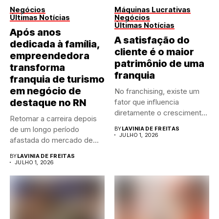
Negócios
Máquinas Lucrativas
Últimas Notícias
Negócios
Últimas Notícias
Após anos
A satisfação do
dedicada à família,
cliente é o maior
empreendedora
patrimônio de uma
transforma
franquia
franquia de turismo
em negócio de
No franchising, existe um
destaque no RN
fator que influencia
diretamente o crescimento
Retomar a carreira depois
de qualquer...
de um longo período
BY
LAVINIA DE FREITAS
JULHO 1, 2026
afastada do mercado de...
BY
LAVINIA DE FREITAS
JULHO 1, 2026