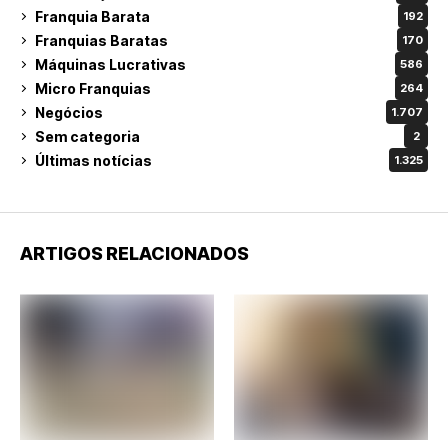
Franquia Barata
192
Franquias Baratas
170
Máquinas Lucrativas
586
Micro Franquias
264
Negócios
1.707
Sem categoria
2
Últimas notícias
1.325
ARTIGOS RELACIONADOS