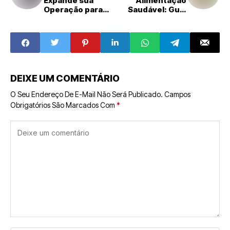
Expande sua
Alimentação
Operação para
Saudável: Guia
Recife com
Franquias de
Administração de
Sucesso
Lívia e Josenildo
Ramalho
DEIXE UM COMENTÁRIO
O Seu Endereço De E-Mail Não Será Publicado.
Campos
Obrigatórios São Marcados Com
*