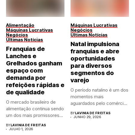
Alimentação
Máquinas Lucrativas
Máquinas Lucrativas
Negócios
Negócios
Últimas Notícias
Últimas Notícias
Natal impulsiona
Franquias de
franquias e abre
Lanches e
oportunidades
Grelhados ganham
para diversos
espaço com
segmentos do
demanda por
varejo
refeições rápidas e
O período natalino é um dos
de qualidade
momentos mais
O mercado brasileiro de
aguardados pelo comércio
alimentação continua sendo
brasileiro....
BY
LAVINIA DE FREITAS
um dos mais promissores
JUNHO 29, 2026
para...
BY
LAVINIA DE FREITAS
JULHO 1, 2026