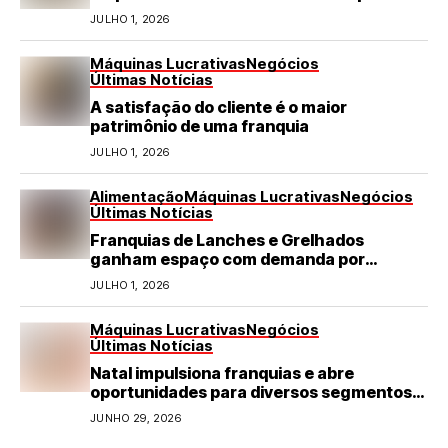
turismo em negócio de destaque no RN
JULHO 1, 2026
Máquinas Lucrativas
Negócios
Últimas Notícias
A satisfação do cliente é o maior
patrimônio de uma franquia
JULHO 1, 2026
Alimentação
Máquinas Lucrativas
Negócios
Últimas Notícias
Franquias de Lanches e Grelhados
ganham espaço com demanda por
refeições rápidas e de qualidade
JULHO 1, 2026
Máquinas Lucrativas
Negócios
Últimas Notícias
Natal impulsiona franquias e abre
oportunidades para diversos segmentos
do varejo
JUNHO 29, 2026