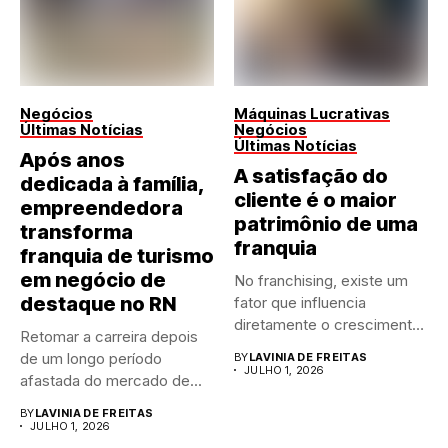
Negócios
Máquinas Lucrativas
Últimas Notícias
Negócios
Últimas Notícias
Após anos
A satisfação do
dedicada à família,
cliente é o maior
empreendedora
patrimônio de uma
transforma
franquia
franquia de turismo
em negócio de
No franchising, existe um
destaque no RN
fator que influencia
diretamente o crescimento
Retomar a carreira depois
de qualquer...
de um longo período
BY
LAVINIA DE FREITAS
JULHO 1, 2026
afastada do mercado de...
BY
LAVINIA DE FREITAS
JULHO 1, 2026