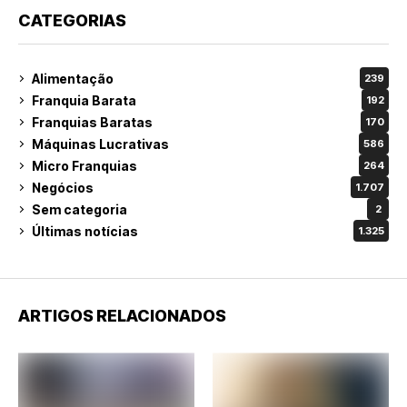
CATEGORIAS
Alimentação
239
Franquia Barata
192
Franquias Baratas
170
Máquinas Lucrativas
586
Micro Franquias
264
Negócios
1.707
Sem categoria
2
Últimas notícias
1.325
ARTIGOS RELACIONADOS