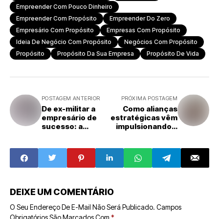
Empreender Com Pouco Dinheiro
Empreender Com Propósito
Empreender Do Zero
Empresário Com Propósito
Empresas Com Propósito
Ideia De Negócio Com Propósito
Negócios Com Propósito
Propósito
Propósito Da Sua Empresa
Propósito De Vida
POSTAGEM ANTERIOR
PRÓXIMA POSTAGEM
De ex-militar a
Como alianças
empresário de
estratégicas vêm
sucesso: a
impulsionando a
trajetória por trás
expansão de
de uma das
redes de
maiores redes de
franquias como o
varejo popular do
Açaí da Barra
Sul
DEIXE UM COMENTÁRIO
O Seu Endereço De E-Mail Não Será Publicado.
Campos
Obrigatórios São Marcados Com
*