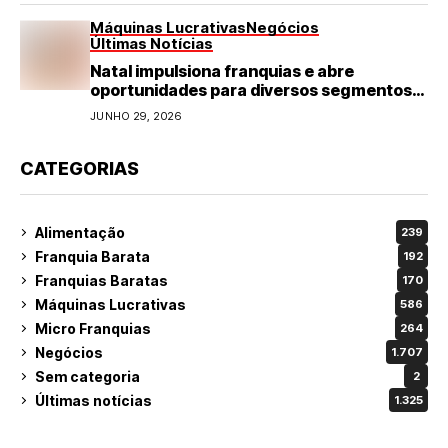
Máquinas Lucrativas
Negócios
Últimas Notícias
Natal impulsiona franquias e abre
oportunidades para diversos segmentos
do varejo
JUNHO 29, 2026
CATEGORIAS
Alimentação
239
Franquia Barata
192
Franquias Baratas
170
Máquinas Lucrativas
586
Micro Franquias
264
Negócios
1.707
Sem categoria
2
Últimas notícias
1.325