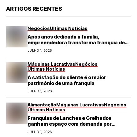
ARTIGOS RECENTES
Negócios
Últimas Notícias
Após anos dedicada à família,
empreendedora transforma franquia de
turismo em negócio de destaque no RN
JULHO 1, 2026
Máquinas Lucrativas
Negócios
Últimas Notícias
A satisfação do cliente é o maior
patrimônio de uma franquia
JULHO 1, 2026
Alimentação
Máquinas Lucrativas
Negócios
Últimas Notícias
Franquias de Lanches e Grelhados
ganham espaço com demanda por
refeições rápidas e de qualidade
JULHO 1, 2026