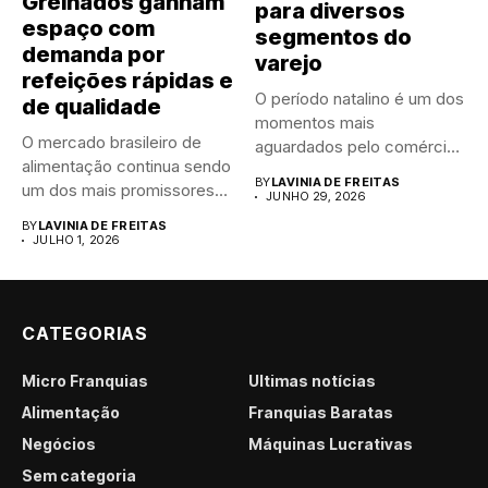
Grelhados ganham
para diversos
espaço com
segmentos do
demanda por
varejo
refeições rápidas e
O período natalino é um dos
de qualidade
momentos mais
O mercado brasileiro de
aguardados pelo comércio
alimentação continua sendo
brasileiro....
BY
LAVINIA DE FREITAS
um dos mais promissores
JUNHO 29, 2026
para...
BY
LAVINIA DE FREITAS
JULHO 1, 2026
CATEGORIAS
Micro Franquias
Últimas notícias
Alimentação
Franquias Baratas
Negócios
Máquinas Lucrativas
Sem categoria