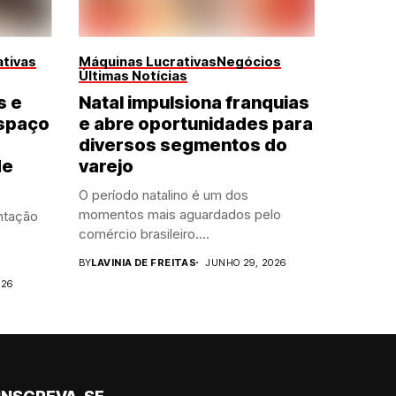
tivas
Máquinas Lucrativas
Negócios
Últimas Notícias
s e
Natal impulsiona franquias
spaço
e abre oportunidades para
diversos segmentos do
de
varejo
O período natalino é um dos
momentos mais aguardados pelo
ntação
comércio brasileiro....
BY
LAVINIA DE FREITAS
JUNHO 29, 2026
026