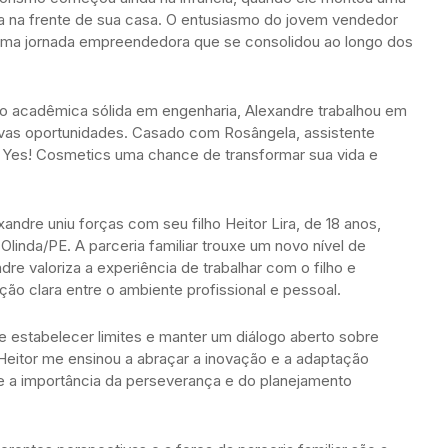
 na frente de sua casa. O entusiasmo do jovem vendedor
de uma jornada empreendedora que se consolidou ao longo dos
 acadêmica sólida em engenharia, Alexandre trabalhou em
ovas oportunidades. Casado com Rosângela, assistente
 na Yes! Cosmetics uma chance de transformar sua vida e
dre uniu forças com seu filho Heitor Lira, de 18 anos,
linda/PE. A parceria familiar trouxe um novo nível de
re valoriza a experiência de trabalhar com o filho e
ão clara entre o ambiente profissional e pessoal.
ge estabelecer limites e manter um diálogo aberto sobre
 Heitor me ensinou a abraçar a inovação e a adaptação
e a importância da perseverança e do planejamento