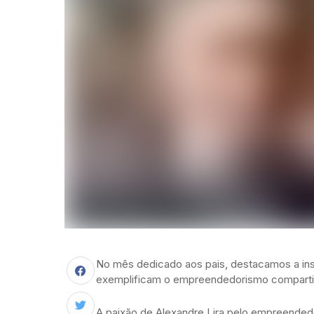
No mês dedicado aos pais, destacamos a inspi
exemplificam o empreendedorismo compartil
A paixão de Alexandre Lira pelo empreended