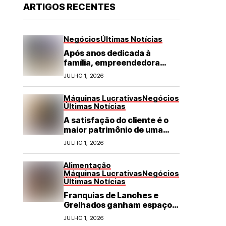
ARTIGOS RECENTES
Negócios
Últimas Notícias
Após anos dedicada à
família, empreendedora
transforma franquia de
JULHO 1, 2026
turismo em negócio de
destaque no RN
Máquinas Lucrativas
Negócios
Últimas Notícias
A satisfação do cliente é o
maior patrimônio de uma
franquia
JULHO 1, 2026
Alimentação
Máquinas Lucrativas
Negócios
Últimas Notícias
Franquias de Lanches e
Grelhados ganham espaço
com demanda por refeições
JULHO 1, 2026
rápidas e de qualidade