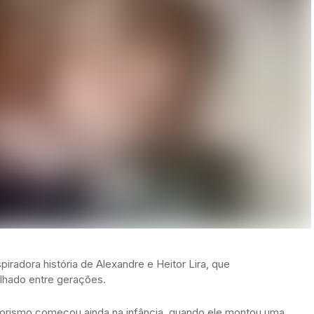
radora história de Alexandre e Heitor Lira, que
hado entre gerações.
orismo começou ainda na infância, quando ele montou uma