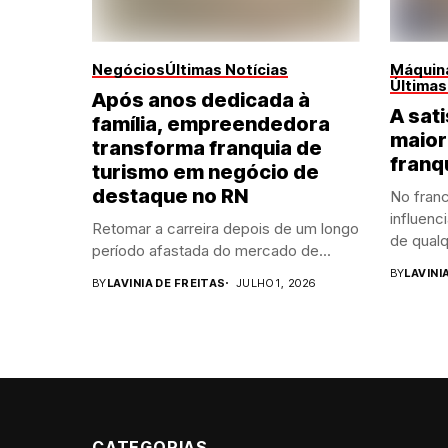
Negócios
Últimas Notícias
Máquina
Últimas
Após anos dedicada à
A sati
família, empreendedora
maior
transforma franquia de
franq
turismo em negócio de
destaque no RN
No franc
influenc
Retomar a carreira depois de um longo
de qualq
período afastada do mercado de...
BY
LAVINI
BY
LAVINIA DE FREITAS
JULHO 1, 2026
CATEGORIAS