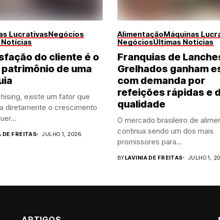
s Lucrativas
Negócios
Alimentação
Máquinas Lucra
 Notícias
Negócios
Últimas Notícias
sfação do cliente é o
Franquias de Lanche
 patrimônio de uma
Grelhados ganham e
uia
com demanda por
refeições rápidas e 
hising, existe um fator que
qualidade
ia diretamente o crescimento
uer...
O mercado brasileiro de alime
continua sendo um dos mais
A DE FREITAS
JULHO 1, 2026
promissores para...
BY
LAVINIA DE FREITAS
JULHO 1, 2
ARTIGOS