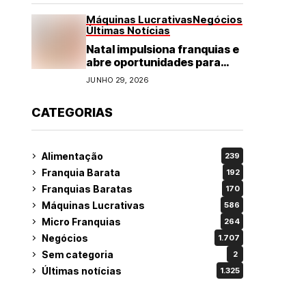
Máquinas Lucrativas
Negócios
Últimas Notícias
Natal impulsiona franquias e
abre oportunidades para
diversos segmentos do
JUNHO 29, 2026
varejo
CATEGORIAS
Alimentação
239
Franquia Barata
192
Franquias Baratas
170
Máquinas Lucrativas
586
Micro Franquias
264
Negócios
1.707
Sem categoria
2
Últimas notícias
1.325