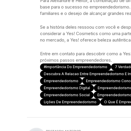
Para Alexandre e Heitor, a combinação de dif
base para o sucesso no empreendedorismo. El
familiares e o desejo de alcançar grandes rea
Se a história deles ressoou com você e des
considerar a Yes! Cosmetics como uma parte
no mercado, a Yes! oferece beleza autêntica,
Entre em contato para descobrir como a Yes
próximos passos empreendedores.
#importância Do Empreendedorismo
7 Verda
Descubra A Relacao Entre Empreendedorismo E I
Empreendedorismo
Empreendedorismo Conce
Empreendedorismo Digital
Empreendedorismo
Empreendedorismo Social
Empreendedorismo
Lições De Empreendedorismo
O Que É Empre