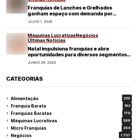
Franquias de Lanches e Grelhados
ganham espaço com demanda por
refeições rápidas e de qualidade
JULHO 1, 2026
Máquinas Lucrativas
Negócios
Últimas Notícias
Natal impulsiona franquias e abre
oportunidades para diversos segmentos
do varejo
JUNHO 29, 2026
CATEGORIAS
Alimentação
239
Franquia Barata
192
Franquias Baratas
170
Máquinas Lucrativas
586
Micro Franquias
264
Negócios
1.707