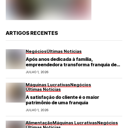
ARTIGOS RECENTES
Negócios
Últimas Notícias
Após anos dedicada à família,
empreendedora transforma franquia de
turismo em negócio de destaque no RN
JULHO 1, 2026
Máquinas Lucrativas
Negócios
Últimas Notícias
A satisfação do cliente é o maior
patrimônio de uma franquia
JULHO 1, 2026
Alimentação
Máquinas Lucrativas
Negócios
Últimas Notícias