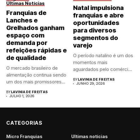
Últimas Notícias
Natal impulsiona
Franquias de
franquias e abre
Lanches e
oportunidades
Grelhados ganham
para diversos
espaço com
segmentos do
demanda por
varejo
refeições rápidas e
O período natalino é um dos
de qualidade
momentos mais
O mercado brasileiro de
aguardados pelo comércio
alimentação continua sendo
brasileiro....
BY
LAVINIA DE FREITAS
um dos mais promissores
JUNHO 29, 2026
para...
BY
LAVINIA DE FREITAS
JULHO 1, 2026
CATEGORIAS
Micro Franquias
Últimas notícias