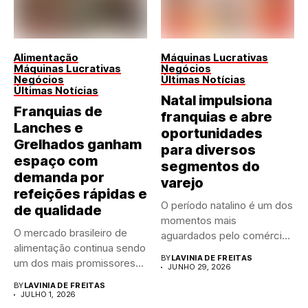
Alimentação
Máquinas Lucrativas
Máquinas Lucrativas
Negócios
Negócios
Últimas Notícias
Últimas Notícias
Natal impulsiona
Franquias de
franquias e abre
Lanches e
oportunidades
Grelhados ganham
para diversos
espaço com
segmentos do
demanda por
varejo
refeições rápidas e
O período natalino é um dos
de qualidade
momentos mais
O mercado brasileiro de
aguardados pelo comércio
alimentação continua sendo
brasileiro....
BY
LAVINIA DE FREITAS
um dos mais promissores
JUNHO 29, 2026
para...
BY
LAVINIA DE FREITAS
JULHO 1, 2026