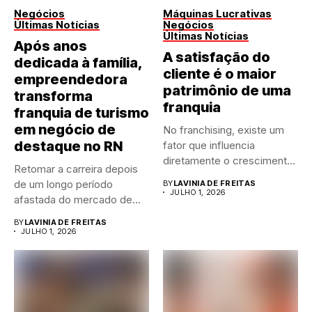
Negócios
Máquinas Lucrativas
Últimas Notícias
Negócios
Últimas Notícias
Após anos
A satisfação do
dedicada à família,
cliente é o maior
empreendedora
patrimônio de uma
transforma
franquia
franquia de turismo
em negócio de
No franchising, existe um
destaque no RN
fator que influencia
diretamente o crescimento
Retomar a carreira depois
de qualquer...
de um longo período
BY
LAVINIA DE FREITAS
JULHO 1, 2026
afastada do mercado de...
BY
LAVINIA DE FREITAS
JULHO 1, 2026