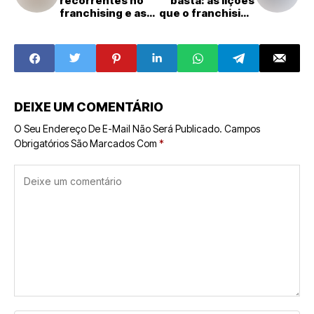
recorrentes no
basta: as lições
franchising e as
que o franchising
estratégias para
brasileiro precisa
evitá-las
assimilar
DEIXE UM COMENTÁRIO
O Seu Endereço De E-Mail Não Será Publicado.
Campos
Obrigatórios São Marcados Com
*