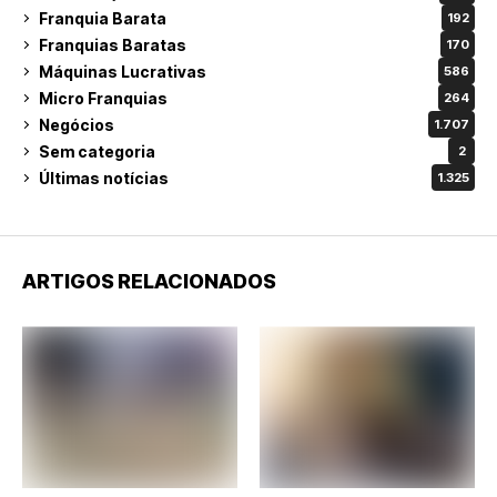
Franquia Barata
192
Franquias Baratas
170
Máquinas Lucrativas
586
Micro Franquias
264
Negócios
1.707
Sem categoria
2
Últimas notícias
1.325
ARTIGOS RELACIONADOS