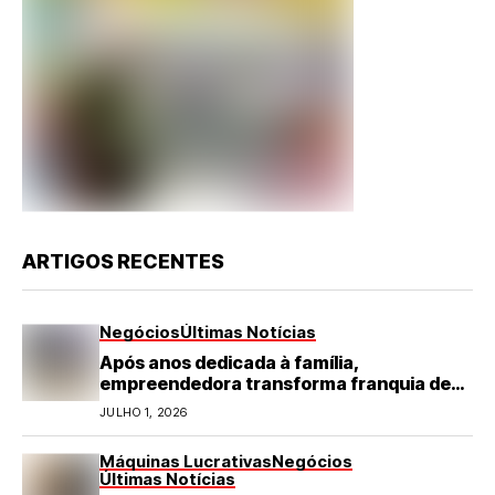
ARTIGOS RECENTES
Negócios
Últimas Notícias
Após anos dedicada à família,
empreendedora transforma franquia de
turismo em negócio de destaque no RN
JULHO 1, 2026
Máquinas Lucrativas
Negócios
Últimas Notícias