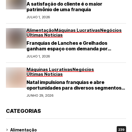
A satisfação do cliente é o maior
patrimônio de uma franquia
JULHO 1, 2026
Alimentação
Máquinas Lucrativas
Negócios
Últimas Notícias
Franquias de Lanches e Grelhados
ganham espaço com demanda por
refeições rápidas e de qualidade
JULHO 1, 2026
Máquinas Lucrativas
Negócios
Últimas Notícias
Natal impulsiona franquias e abre
oportunidades para diversos segmentos
do varejo
JUNHO 29, 2026
CATEGORIAS
Alimentação
239