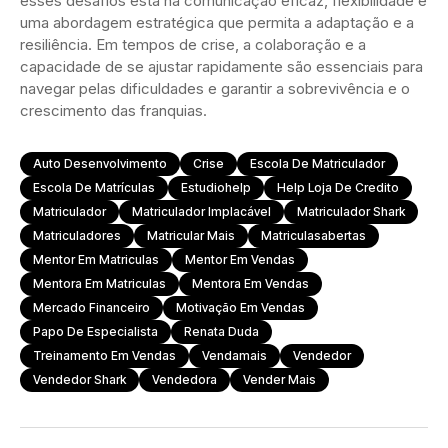
esses desafios está na comunicação eficaz, flexibilidade e
uma abordagem estratégica que permita a adaptação e a
resiliência. Em tempos de crise, a colaboração e a
capacidade de se ajustar rapidamente são essenciais para
navegar pelas dificuldades e garantir a sobrevivência e o
crescimento das franquias.
Auto Desenvolvimento
Crise
Escola De Matriculador
Escola De Matrículas
Estudiohelp
Help Loja De Credito
Matriculador
Matriculador Implacável
Matriculador Shark
Matriculadores
Matricular Mais
Matriculasabertas
Mentor Em Matriculas
Mentor Em Vendas
Mentora Em Matriculas
Mentora Em Vendas
Mercado Financeiro
Motivação Em Vendas
Papo De Especialista
Renata Duda
Treinamento Em Vendas
Vendamais
Vendedor
Vendedor Shark
Vendedora
Vender Mais