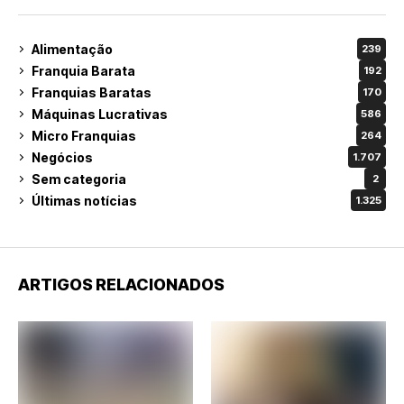
Alimentação
239
Franquia Barata
192
Franquias Baratas
170
Máquinas Lucrativas
586
Micro Franquias
264
Negócios
1.707
Sem categoria
2
Últimas notícias
1.325
ARTIGOS RELACIONADOS