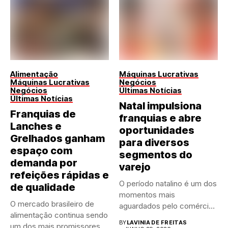
Alimentação
Máquinas Lucrativas
Máquinas Lucrativas
Negócios
Negócios
Últimas Notícias
Últimas Notícias
Natal impulsiona
Franquias de
franquias e abre
Lanches e
oportunidades
Grelhados ganham
para diversos
espaço com
segmentos do
demanda por
varejo
refeições rápidas e
O período natalino é um dos
de qualidade
momentos mais
O mercado brasileiro de
aguardados pelo comércio
alimentação continua sendo
brasileiro....
BY
LAVINIA DE FREITAS
um dos mais promissores