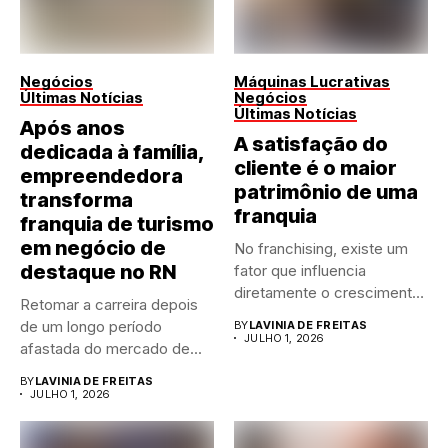
Negócios
Máquinas Lucrativas
Últimas Notícias
Negócios
Últimas Notícias
Após anos
A satisfação do
dedicada à família,
cliente é o maior
empreendedora
patrimônio de uma
transforma
franquia
franquia de turismo
em negócio de
No franchising, existe um
destaque no RN
fator que influencia
diretamente o crescimento
Retomar a carreira depois
de qualquer...
de um longo período
BY
LAVINIA DE FREITAS
JULHO 1, 2026
afastada do mercado de...
BY
LAVINIA DE FREITAS
JULHO 1, 2026