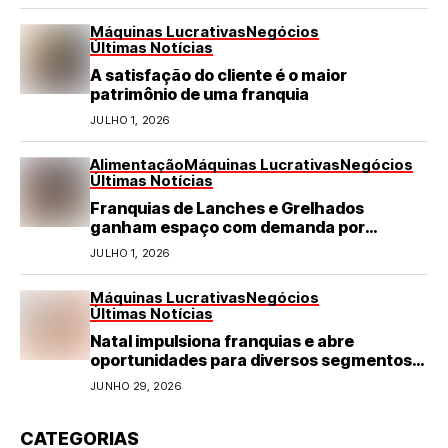
Máquinas Lucrativas
Negócios
Últimas Notícias
A satisfação do cliente é o maior
patrimônio de uma franquia
JULHO 1, 2026
Alimentação
Máquinas Lucrativas
Negócios
Últimas Notícias
Franquias de Lanches e Grelhados
ganham espaço com demanda por
refeições rápidas e de qualidade
JULHO 1, 2026
Máquinas Lucrativas
Negócios
Últimas Notícias
Natal impulsiona franquias e abre
oportunidades para diversos segmentos
do varejo
JUNHO 29, 2026
CATEGORIAS