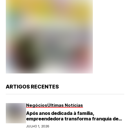
ARTIGOS RECENTES
Negócios
Últimas Notícias
Após anos dedicada à família,
empreendedora transforma franquia de
turismo em negócio de destaque no RN
JULHO 1, 2026