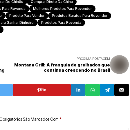
ar De Chinês
Comprar Direto Da China
s Para Revenda
Melhores Produtos Para Revender
o
Produto Para Vender
Produtos Baratos Para Revender
ara Ganhar Dinheiro
Produtos Para Revenda
PRÓXIMA POSTAGEM
Montana Grill: A franquia de grelhados que
ng
continua crescendo no Brasil
Pin
Obrigatórios São Marcados Com
*