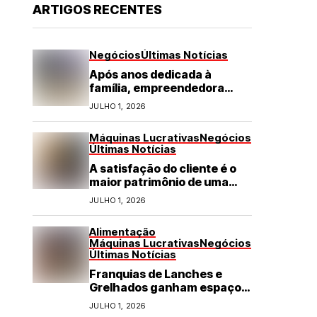
ARTIGOS RECENTES
Negócios
Últimas Notícias
Após anos dedicada à
família, empreendedora
transforma franquia de
JULHO 1, 2026
turismo em negócio de
destaque no RN
Máquinas Lucrativas
Negócios
Últimas Notícias
A satisfação do cliente é o
maior patrimônio de uma
franquia
JULHO 1, 2026
Alimentação
Máquinas Lucrativas
Negócios
Últimas Notícias
Franquias de Lanches e
Grelhados ganham espaço
com demanda por refeições
JULHO 1, 2026
rápidas e de qualidade