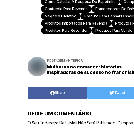
Como Calcular A Despesa Do Espetinho
Compr
Contreole Para Revenda
Fornecedores Do Brá
Negócio Lucrativo
Produto Para Ganhar Dinheir
Produtos Importados Para Revenda
Produtos P
Produtos Para Revender
Produtos Para Vender
POSTAGEM ANTERIOR
Mulheres no comando: histórias
inspiradoras de sucesso no franchisi
Share
Tweet
DEIXE UM COMENTÁRIO
O Seu Endereço De E-Mail Não Será Publicado.
Campos 