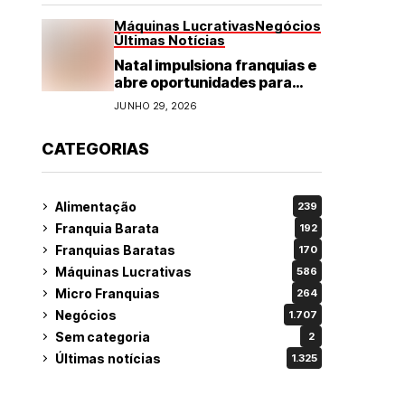
Máquinas Lucrativas
Negócios
Últimas Notícias
Natal impulsiona franquias e
abre oportunidades para
diversos segmentos do
JUNHO 29, 2026
varejo
CATEGORIAS
Alimentação
239
Franquia Barata
192
Franquias Baratas
170
Máquinas Lucrativas
586
Micro Franquias
264
Negócios
1.707
Sem categoria
2
Últimas notícias
1.325