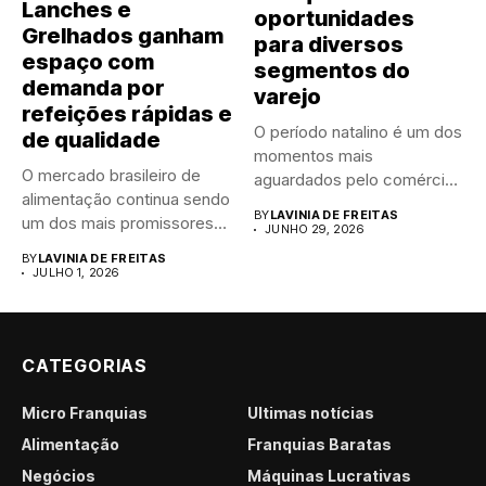
Lanches e
oportunidades
Grelhados ganham
para diversos
espaço com
segmentos do
demanda por
varejo
refeições rápidas e
O período natalino é um dos
de qualidade
momentos mais
O mercado brasileiro de
aguardados pelo comércio
alimentação continua sendo
brasileiro....
BY
LAVINIA DE FREITAS
um dos mais promissores
JUNHO 29, 2026
para...
BY
LAVINIA DE FREITAS
JULHO 1, 2026
CATEGORIAS
Micro Franquias
Últimas notícias
Alimentação
Franquias Baratas
Negócios
Máquinas Lucrativas