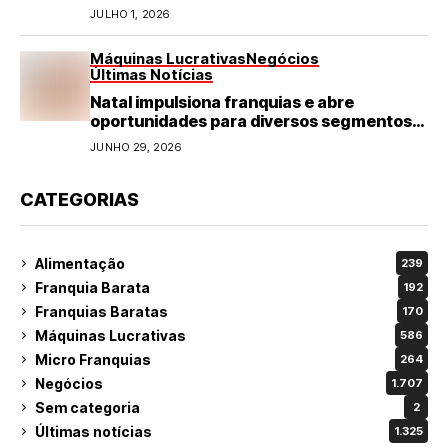
refeições rápidas e de qualidade
JULHO 1, 2026
Máquinas Lucrativas
Negócios
Últimas Notícias
Natal impulsiona franquias e abre
oportunidades para diversos segmentos
do varejo
JUNHO 29, 2026
CATEGORIAS
Alimentação
239
Franquia Barata
192
Franquias Baratas
170
Máquinas Lucrativas
586
Micro Franquias
264
Negócios
1.707
Sem categoria
2
Últimas notícias
1.325