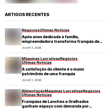
ARTIGOS RECENTES
Negócios
Últimas Notícias
Após anos dedicada à família,
empreendedora transforma franquia de
turismo em negócio de destaque no RN
JULHO 1, 2026
Máquinas Lucrativas
Negócios
Últimas Notícias
A satisfação do cliente é o maior
patrimônio de uma franquia
JULHO 1, 2026
Alimentação
Máquinas Lucrativas
Negócios
Últimas Notícias
Franquias de Lanches e Grelhados
ganham espaço com demanda por