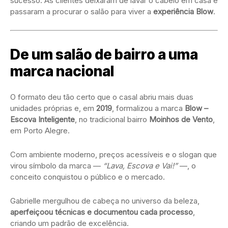
sucesso. As clientes deixaram de lavar o cabelo em casa e
passaram a procurar o salão para viver a
experiência Blow
.
De um salão de bairro a uma
marca nacional
O formato deu tão certo que o casal abriu mais duas
unidades próprias e, em
2019
, formalizou a marca
Blow –
Escova Inteligente
, no tradicional bairro
Moinhos de Vento
,
em Porto Alegre.
Com ambiente moderno, preços acessíveis e o slogan que
virou símbolo da marca —
“Lava, Escova e Vai!”
—, o
conceito conquistou o público e o mercado.
Gabrielle mergulhou de cabeça no universo da beleza,
aperfeiçoou técnicas e documentou cada processo
,
criando um padrão de excelência.