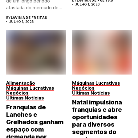
de um longo período
BY
LAVINIA DE FREITAS
JULHO 1, 2026
afastada do mercado de...
BY
LAVINIA DE FREITAS
JULHO 1, 2026
Alimentação
Máquinas Lucrativas
Máquinas Lucrativas
Negócios
Negócios
Últimas Notícias
Últimas Notícias
Natal impulsiona
Franquias de
franquias e abre
Lanches e
oportunidades
Grelhados ganham
para diversos
espaço com
segmentos do
demanda por