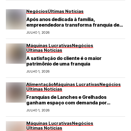
Negócios
Últimas Notícias
Após anos dedicada à família,
empreendedora transforma franquia de
turismo em negócio de destaque no RN
JULHO 1, 2026
Máquinas Lucrativas
Negócios
Últimas Notícias
A satisfação do cliente é o maior
patrimônio de uma franquia
JULHO 1, 2026
Alimentação
Máquinas Lucrativas
Negócios
Últimas Notícias
Franquias de Lanches e Grelhados
ganham espaço com demanda por
refeições rápidas e de qualidade
JULHO 1, 2026
Máquinas Lucrativas
Negócios
Últimas Notícias