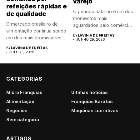
varejo
refeições rápidas e
O período natalino é um dos
de qualidade
momentos mais
O mercado brasileiro de
aguardados pelo comércio
alimentação continua sendo
brasileiro....
BY
LAVINIA DE FREITAS
um dos mais promissores
JUNHO 29, 2026
para...
BY
LAVINIA DE FREITAS
JULHO 1, 2026
CATEGORIAS
Micro Franquias
Últimas notícias
Alimentação
Franquias Baratas
Negócios
Máquinas Lucrativas
Sem categoria
ARTIGOS