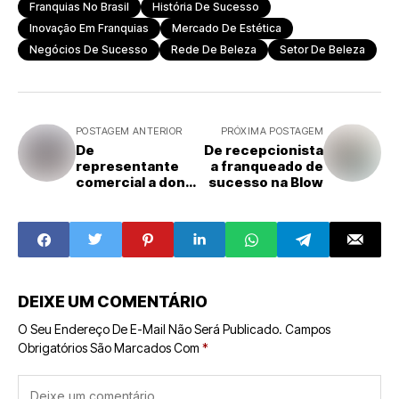
Franquias No Brasil
História De Sucesso
Inovação Em Franquias
Mercado De Estética
Negócios De Sucesso
Rede De Beleza
Setor De Beleza
POSTAGEM ANTERIOR
PRÓXIMA POSTAGEM
De
De recepcionista
representante
a franqueado de
comercial a dono
sucesso na Blow
de uma rede de
sucesso: a
história por trás
da All Pé
DEIXE UM COMENTÁRIO
O Seu Endereço De E-Mail Não Será Publicado.
Campos
Obrigatórios São Marcados Com
*