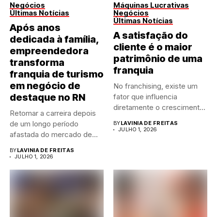
Negócios
Máquinas Lucrativas
Últimas Notícias
Negócios
Últimas Notícias
Após anos
A satisfação do
dedicada à família,
cliente é o maior
empreendedora
patrimônio de uma
transforma
franquia
franquia de turismo
em negócio de
No franchising, existe um
destaque no RN
fator que influencia
diretamente o crescimento
Retomar a carreira depois
de qualquer...
de um longo período
BY
LAVINIA DE FREITAS
JULHO 1, 2026
afastada do mercado de...
BY
LAVINIA DE FREITAS
JULHO 1, 2026