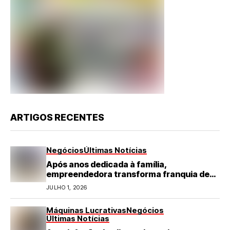
ARTIGOS RECENTES
Negócios
Últimas Notícias
Após anos dedicada à família,
empreendedora transforma franquia de
turismo em negócio de destaque no RN
JULHO 1, 2026
Máquinas Lucrativas
Negócios
Últimas Notícias