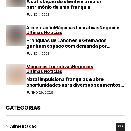
A satisfação do cliente é o maior
patrimônio de uma franquia
JULHO 1, 2026
Alimentação
Máquinas Lucrativas
Negócios
Últimas Notícias
Franquias de Lanches e Grelhados
ganham espaço com demanda por
refeições rápidas e de qualidade
JULHO 1, 2026
Máquinas Lucrativas
Negócios
Últimas Notícias
Natal impulsiona franquias e abre
oportunidades para diversos segmentos
do varejo
JUNHO 29, 2026
CATEGORIAS
Alimentação
239