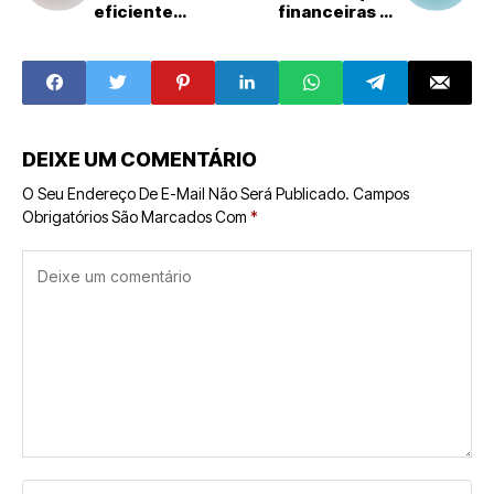
eficiente
financeiras se
impulsiona
tornaram uma
franquias: veja
aposta
cinco impactos
estratégica para
diretos no
empreender
desempenho das
redes
DEIXE UM COMENTÁRIO
O Seu Endereço De E-Mail Não Será Publicado.
Campos
Obrigatórios São Marcados Com
*