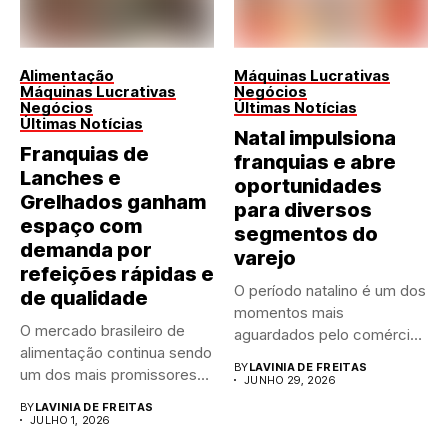
Alimentação
Máquinas Lucrativas
Máquinas Lucrativas
Negócios
Negócios
Últimas Notícias
Últimas Notícias
Natal impulsiona
Franquias de
franquias e abre
Lanches e
oportunidades
Grelhados ganham
para diversos
espaço com
segmentos do
demanda por
varejo
refeições rápidas e
O período natalino é um dos
de qualidade
momentos mais
O mercado brasileiro de
aguardados pelo comércio
alimentação continua sendo
brasileiro....
BY
LAVINIA DE FREITAS
um dos mais promissores
JUNHO 29, 2026
para...
BY
LAVINIA DE FREITAS
JULHO 1, 2026