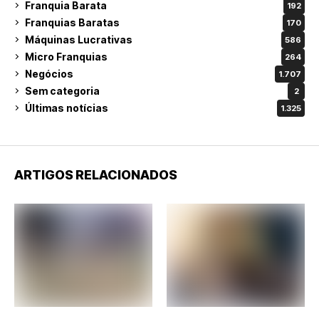
Franquia Barata
192
Franquias Baratas
170
Máquinas Lucrativas
586
Micro Franquias
264
Negócios
1.707
Sem categoria
2
Últimas notícias
1.325
ARTIGOS RELACIONADOS