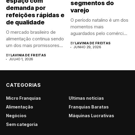
espaço com
segmentos do
demanda por
varejo
refeições rápidas e
O período natalino é um dos
de qualidade
momentos mais
O mercado brasileiro de
aguardados pelo comércio
alimentação continua sendo
brasileiro....
BY
LAVINIA DE FREITAS
um dos mais promissores
JUNHO 29, 2026
para...
BY
LAVINIA DE FREITAS
JULHO 1, 2026
CATEGORIAS
Micro Franquias
Últimas notícias
Alimentação
Franquias Baratas
Negócios
Máquinas Lucrativas
Sem categoria