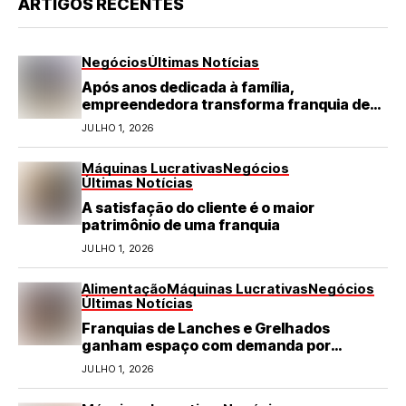
ARTIGOS RECENTES
Negócios
Últimas Notícias
Após anos dedicada à família,
empreendedora transforma franquia de
turismo em negócio de destaque no RN
JULHO 1, 2026
Máquinas Lucrativas
Negócios
Últimas Notícias
A satisfação do cliente é o maior
patrimônio de uma franquia
JULHO 1, 2026
Alimentação
Máquinas Lucrativas
Negócios
Últimas Notícias
Franquias de Lanches e Grelhados
ganham espaço com demanda por
refeições rápidas e de qualidade
JULHO 1, 2026