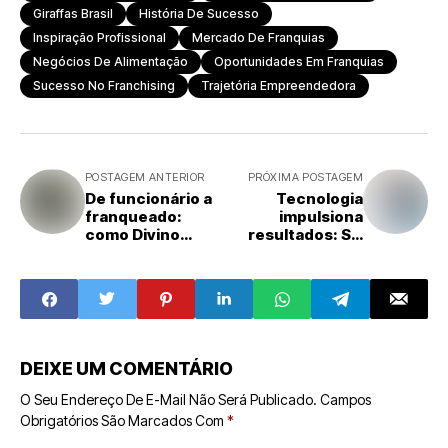
Giraffas Brasil
História De Sucesso
Inspiração Profissional
Mercado De Franquias
Negócios De Alimentação
Oportunidades Em Franquias
Sucesso No Franchising
Trajetória Empreendedora
POSTAGEM ANTERIOR
PRÓXIMA POSTAGEM
De funcionário a
Tecnologia
franqueado:
impulsiona
como Divino
resultados: SÓ
Gomes construiu
Multas cria
seu caminho no
sistema inovador
Giraffas Patteo
que facilita a
Olinda
captação de
clientes
DEIXE UM COMENTÁRIO
O Seu Endereço De E-Mail Não Será Publicado.
Campos
Obrigatórios São Marcados Com
*