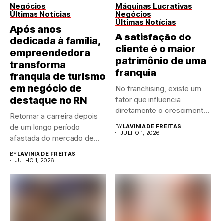
Negócios
Máquinas Lucrativas
Últimas Notícias
Negócios
Últimas Notícias
Após anos
A satisfação do
dedicada à família,
cliente é o maior
empreendedora
patrimônio de uma
transforma
franquia
franquia de turismo
em negócio de
No franchising, existe um
destaque no RN
fator que influencia
diretamente o crescimento
Retomar a carreira depois
de qualquer...
de um longo período
BY
LAVINIA DE FREITAS
JULHO 1, 2026
afastada do mercado de...
BY
LAVINIA DE FREITAS
JULHO 1, 2026