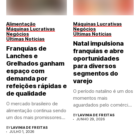
Alimentação
Máquinas Lucrativas
Máquinas Lucrativas
Negócios
Negócios
Últimas Notícias
Últimas Notícias
Natal impulsiona
Franquias de
franquias e abre
Lanches e
oportunidades
Grelhados ganham
para diversos
espaço com
segmentos do
demanda por
varejo
refeições rápidas e
O período natalino é um dos
de qualidade
momentos mais
O mercado brasileiro de
aguardados pelo comércio
alimentação continua sendo
brasileiro....
BY
LAVINIA DE FREITAS
um dos mais promissores
JUNHO 29, 2026
para...
BY
LAVINIA DE FREITAS
JULHO 1, 2026