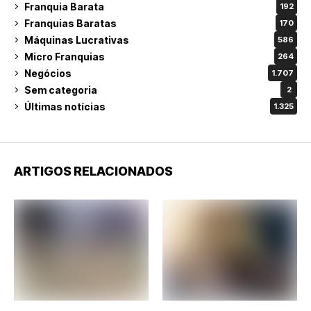
Franquia Barata
192
Franquias Baratas
170
Máquinas Lucrativas
586
Micro Franquias
264
Negócios
1.707
Sem categoria
2
Últimas notícias
1.325
ARTIGOS RELACIONADOS