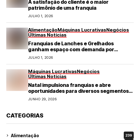
A satisfação do cliente é o maior
patrimônio de uma franquia
JULHO 1, 2026
Alimentação
Máquinas Lucrativas
Negócios
Últimas Notícias
Franquias de Lanches e Grelhados
ganham espaço com demanda por
refeições rápidas e de qualidade
JULHO 1, 2026
Máquinas Lucrativas
Negócios
Últimas Notícias
Natal impulsiona franquias e abre
oportunidades para diversos segmentos
do varejo
JUNHO 29, 2026
CATEGORIAS
Alimentação
239