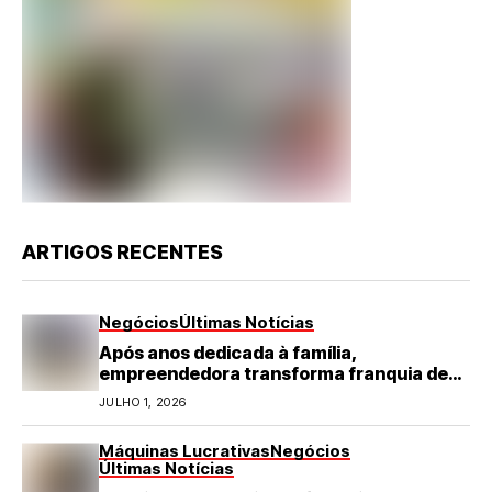
ARTIGOS RECENTES
Negócios
Últimas Notícias
Após anos dedicada à família,
empreendedora transforma franquia de
turismo em negócio de destaque no RN
JULHO 1, 2026
Máquinas Lucrativas
Negócios
Últimas Notícias