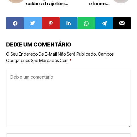
salão: a trajetória
eficiente
de Antônio
impulsiona
Figueiras como
franquias: veja
franqueado do
cinco impactos
Giraffas em
diretos no
Recife
desempenho das
redes
DEIXE UM COMENTÁRIO
O Seu Endereço De E-Mail Não Será Publicado.
Campos
Obrigatórios São Marcados Com
*