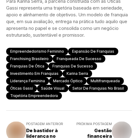
Para Karina Serra, a parceria construída com as Óticas
Gassi representa uma trajetória baseada em seriedade,
apoio e alinhamento de objetivos. Um modelo de franquia
que, em sua avaliação, entrega na prática tudo aquilo que
apresenta no papel e se consolida como um negócio
estruturado, sustentável e promissor.
Empreendedorismo Feminino
Expansão De Franquias
Franchising Brasileiro
Franqueada De Sucesso
Franquias De Ótica
Franquias De Sucesso
Investimento Em Franquias
Karina Serra
Liderança Feminina
Mercado Óptico
Multifranqueada
Óticas Gassi
Saúde Visual
Setor De Franquias No Brasil
Trajetória Empreendedora
POSTAGEM ANTERIOR
PRÓXIMA POSTAGEM
De bastidor à
Gestão
liderança no
financeira