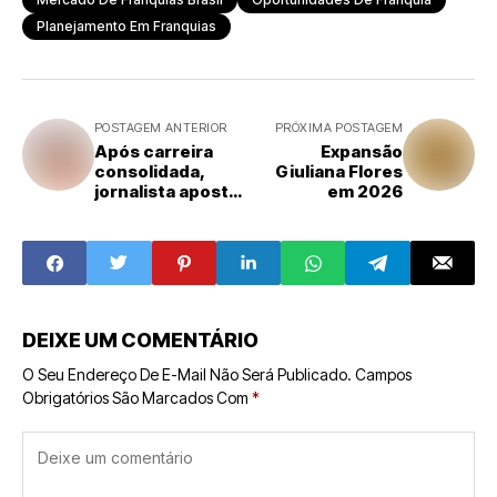
Planejamento Em Franquias
POSTAGEM ANTERIOR
PRÓXIMA POSTAGEM
Após carreira
Expansão
consolidada,
Giuliana Flores
jornalista aposta
em 2026
no franchising e
inaugura unidade
da Blow Escova
Inteligente em
Moema
DEIXE UM COMENTÁRIO
O Seu Endereço De E-Mail Não Será Publicado.
Campos
Obrigatórios São Marcados Com
*