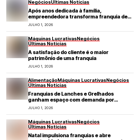
Negócios
Últimas Notícias
Após anos dedicada à família,
empreendedora transforma franquia de
turismo em negócio de destaque no RN
JULHO 1, 2026
Máquinas Lucrativas
Negócios
Últimas Notícias
A satisfação do cliente é o maior
patrimônio de uma franquia
JULHO 1, 2026
Alimentação
Máquinas Lucrativas
Negócios
Últimas Notícias
Franquias de Lanches e Grelhados
ganham espaço com demanda por
refeições rápidas e de qualidade
JULHO 1, 2026
Máquinas Lucrativas
Negócios
Últimas Notícias
Natal impulsiona franquias e abre