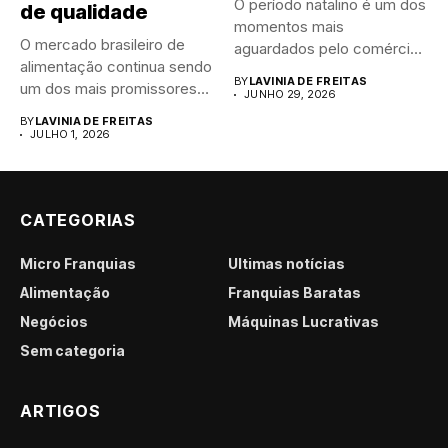
O período natalino é um dos
de qualidade
momentos mais
O mercado brasileiro de
aguardados pelo comércio
alimentação continua sendo
brasileiro....
BY
LAVINIA DE FREITAS
um dos mais promissores
JUNHO 29, 2026
para...
BY
LAVINIA DE FREITAS
JULHO 1, 2026
CATEGORIAS
Micro Franquias
Últimas notícias
Alimentação
Franquias Baratas
Negócios
Máquinas Lucrativas
Sem categoria
ARTIGOS