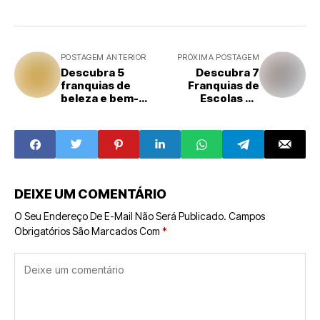
POSTAGEM ANTERIOR
PRÓXIMA POSTAGEM
Descubra 5
Descubra 7
franquias de
Franquias de
beleza e bem-
Escolas de
estar com
Idiomas para
potencial de
Ganhar até R$ 120
faturamento de
mil Mensais
até R$ 180 mil
mensais
DEIXE UM COMENTÁRIO
O Seu Endereço De E-Mail Não Será Publicado.
Campos
Obrigatórios São Marcados Com
*