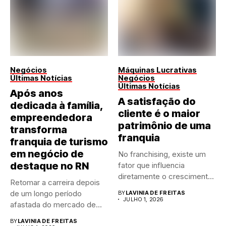
Negócios
Máquinas Lucrativas
Últimas Notícias
Negócios
Últimas Notícias
Após anos
A satisfação do
dedicada à família,
cliente é o maior
empreendedora
patrimônio de uma
transforma
franquia
franquia de turismo
em negócio de
No franchising, existe um
destaque no RN
fator que influencia
diretamente o crescimento
Retomar a carreira depois
de qualquer...
de um longo período
BY
LAVINIA DE FREITAS
JULHO 1, 2026
afastada do mercado de...
BY
LAVINIA DE FREITAS