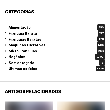
CATEGORIAS
Alimentação
239
Franquia Barata
192
Franquias Baratas
170
Máquinas Lucrativas
586
Micro Franquias
264
Negócios
1.707
Sem categoria
2
Últimas notícias
1.325
ARTIGOS RELACIONADOS