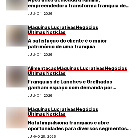
empreendedora transforma franquia de
turismo em negócio de destaque no RN
JULHO 1, 2026
Máquinas Lucrativas
Negócios
Últimas Notícias
A satisfação do cliente é o maior
patrimônio de uma franquia
JULHO 1, 2026
Alimentação
Máquinas Lucrativas
Negócios
Últimas Notícias
Franquias de Lanches e Grelhados
ganham espaço com demanda por
refeições rápidas e de qualidade
JULHO 1, 2026
Máquinas Lucrativas
Negócios
Últimas Notícias
Natal impulsiona franquias e abre
oportunidades para diversos segmentos
do varejo
JUNHO 29, 2026