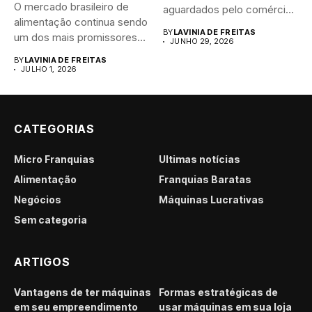
O mercado brasileiro de
aguardados pelo comércio
alimentação continua sendo
brasileiro....
BY
LAVINIA DE FREITAS
um dos mais promissores
JUNHO 29, 2026
para...
BY
LAVINIA DE FREITAS
JULHO 1, 2026
CATEGORIAS
Micro Franquias
Últimas notícias
Alimentação
Franquias Baratas
Negócios
Máquinas Lucrativas
Sem categoria
ARTIGOS
Vantagens de ter máquinas
Formas estratégicas de
em seu empreendimento
usar máquinas em sua loja