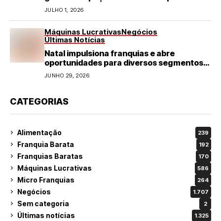
refeições rápidas e de qualidade
JULHO 1, 2026
Máquinas Lucrativas
Negócios
Últimas Notícias
Natal impulsiona franquias e abre
oportunidades para diversos segmentos
do varejo
JUNHO 29, 2026
CATEGORIAS
Alimentação
239
Franquia Barata
192
Franquias Baratas
170
Máquinas Lucrativas
586
Micro Franquias
264
Negócios
1.707
Sem categoria
2
Últimas notícias
1.325