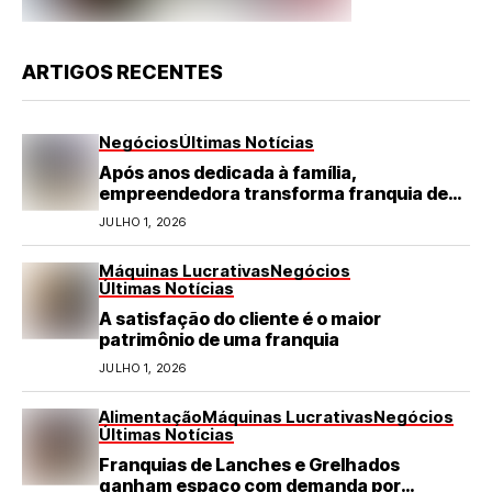
ARTIGOS RECENTES
Negócios
Últimas Notícias
Após anos dedicada à família,
empreendedora transforma franquia de
turismo em negócio de destaque no RN
JULHO 1, 2026
Máquinas Lucrativas
Negócios
Últimas Notícias
A satisfação do cliente é o maior
patrimônio de uma franquia
JULHO 1, 2026
Alimentação
Máquinas Lucrativas
Negócios
Últimas Notícias
Franquias de Lanches e Grelhados
ganham espaço com demanda por