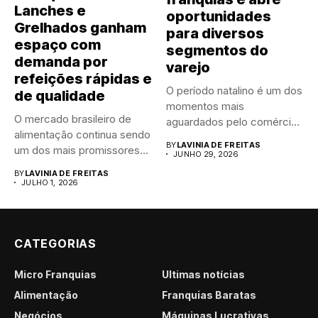
Lanches e
oportunidades
Grelhados ganham
para diversos
espaço com
segmentos do
demanda por
varejo
refeições rápidas e
O período natalino é um dos
de qualidade
momentos mais
O mercado brasileiro de
aguardados pelo comércio
alimentação continua sendo
brasileiro....
BY
LAVINIA DE FREITAS
um dos mais promissores
JUNHO 29, 2026
para...
BY
LAVINIA DE FREITAS
JULHO 1, 2026
CATEGORIAS
Micro Franquias
Últimas notícias
Alimentação
Franquias Baratas
Negócios
Máquinas Lucrativas