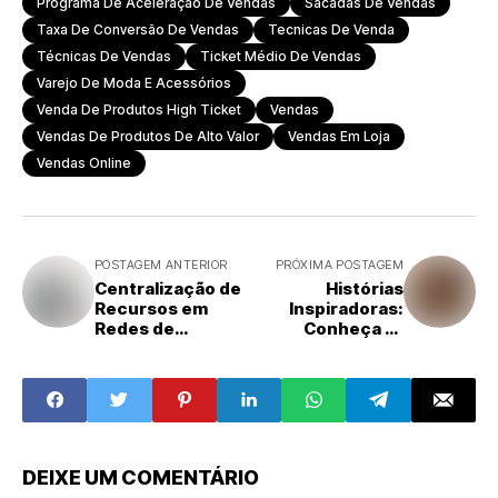
Programa De Aceleração De Vendas
Sacadas De Vendas
Taxa De Conversão De Vendas
Tecnicas De Venda
Técnicas De Vendas
Ticket Médio De Vendas
Varejo De Moda E Acessórios
Venda De Produtos High Ticket
Vendas
Vendas De Produtos De Alto Valor
Vendas Em Loja
Vendas Online
POSTAGEM ANTERIOR
PRÓXIMA POSTAGEM
Centralização de
Histórias
Recursos em
Inspiradoras:
Redes de
Conheça 10
Franquias: Uma
Franqueadores
Solução Eficiente
Brasileiros de
Sucesso
DEIXE UM COMENTÁRIO