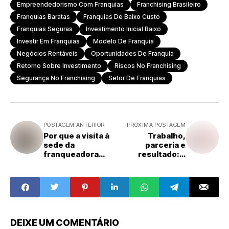
Empreendedorismo Com Franquias
Franchising Brasileiro
Franquias Baratas
Franquias De Baixo Custo
Franquias Seguras
Investimento Inicial Baixo
Investir Em Franquias
Modelo De Franquia
Negócios Rentáveis
Oportunidades De Franquia
Retorno Sobre Investimento
Riscos No Franchising
Segurança No Franchising
Setor De Franquias
POSTAGEM ANTERIOR
PRÓXIMA POSTAGEM
Por que a visita à
Trabalho,
sede da
parceria e
franqueadora
resultado: a
pode definir o
trajetória de
sucesso — ou o
Rodrigo Moraes e
fracasso — da
Leonardo
sua escolha de
Fachetti como
franquia
franqueados da
Brazil Health
DEIXE UM COMENTÁRIO