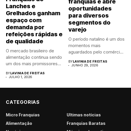
franquias e abre
Lanches e
oportunidades
Grelhados ganham
para diversos
espaço com
segmentos do
demanda por
varejo
refeições rápidas e
O período natalino é um dos
de qualidade
momentos mais
O mercado brasileiro de
aguardados pelo comércio
alimentação continua sendo
brasileiro....
BY
LAVINIA DE FREITAS
um dos mais promissores
JUNHO 29, 2026
para...
BY
LAVINIA DE FREITAS
JULHO 1, 2026
CATEGORIAS
Micro Franquias
Últimas notícias
Alimentação
Franquias Baratas