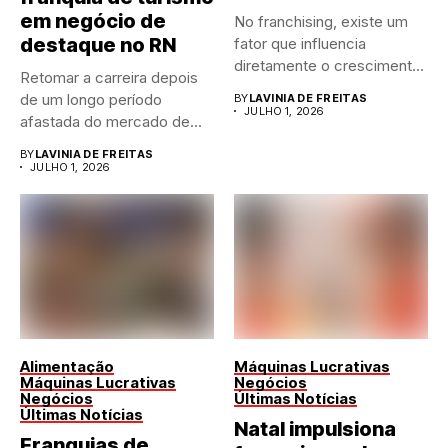
em negócio de
No franchising, existe um
destaque no RN
fator que influencia
diretamente o crescimento
Retomar a carreira depois
de qualquer...
de um longo período
BY
LAVINIA DE FREITAS
JULHO 1, 2026
afastada do mercado de...
BY
LAVINIA DE FREITAS
JULHO 1, 2026
Alimentação
Máquinas Lucrativas
Máquinas Lucrativas
Negócios
Negócios
Últimas Notícias
Últimas Notícias
Natal impulsiona
Franquias de