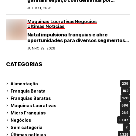
ganham espaço com demanda por
refeições rápidas e de qualidade
JULHO 1, 2026
Máquinas Lucrativas
Negócios
Últimas Notícias
Natal impulsiona franquias e abre
oportunidades para diversos segmentos
do varejo
JUNHO 29, 2026
CATEGORIAS
Alimentação
239
Franquia Barata
192
Franquias Baratas
170
Máquinas Lucrativas
586
Micro Franquias
264
Negócios
1.707
Sem categoria
2
Últimas notícias
1.325