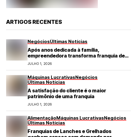
ARTIGOS RECENTES
Negócios
Últimas Notícias
Após anos dedicada à família,
empreendedora transforma franquia de
turismo em negócio de destaque no RN
JULHO 1, 2026
Máquinas Lucrativas
Negócios
Últimas Notícias
A satisfação do cliente é o maior
patrimônio de uma franquia
JULHO 1, 2026
Alimentação
Máquinas Lucrativas
Negócios
Últimas Notícias
Franquias de Lanches e Grelhados