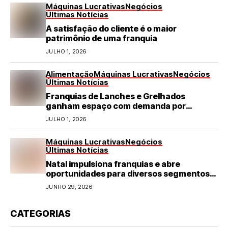
Máquinas Lucrativas
Negócios
Últimas Notícias
A satisfação do cliente é o maior
patrimônio de uma franquia
JULHO 1, 2026
Alimentação
Máquinas Lucrativas
Negócios
Últimas Notícias
Franquias de Lanches e Grelhados
ganham espaço com demanda por
refeições rápidas e de qualidade
JULHO 1, 2026
Máquinas Lucrativas
Negócios
Últimas Notícias
Natal impulsiona franquias e abre
oportunidades para diversos segmentos
do varejo
JUNHO 29, 2026
CATEGORIAS