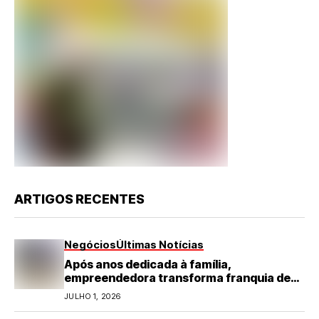
ARTIGOS RECENTES
Negócios
Últimas Notícias
Após anos dedicada à família,
empreendedora transforma franquia de
turismo em negócio de destaque no RN
JULHO 1, 2026