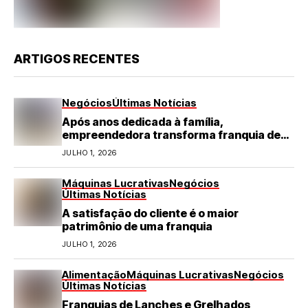
ARTIGOS RECENTES
Negócios
Últimas Notícias
Após anos dedicada à família,
empreendedora transforma franquia de
turismo em negócio de destaque no RN
JULHO 1, 2026
Máquinas Lucrativas
Negócios
Últimas Notícias
A satisfação do cliente é o maior
patrimônio de uma franquia
JULHO 1, 2026
Alimentação
Máquinas Lucrativas
Negócios
Últimas Notícias
Franquias de Lanches e Grelhados