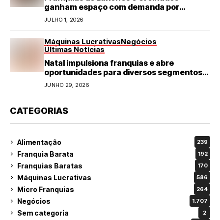
ganham espaço com demanda por
refeições rápidas e de qualidade
JULHO 1, 2026
Máquinas Lucrativas
Negócios
Últimas Notícias
Natal impulsiona franquias e abre
oportunidades para diversos segmentos
do varejo
JUNHO 29, 2026
CATEGORIAS
Alimentação
239
Franquia Barata
192
Franquias Baratas
170
Máquinas Lucrativas
586
Micro Franquias
264
Negócios
1.707
Sem categoria
2