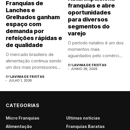
Franquias de
franquias e abre
Lanches e
oportunidades
Grelhados ganham
para diversos
espaço com
segmentos do
demanda por
varejo
refeições rápidas e
O período natalino é um dos
de qualidade
momentos mais
O mercado brasileiro de
aguardados pelo comércio
alimentação continua sendo
brasileiro....
BY
LAVINIA DE FREITAS
um dos mais promissores
JUNHO 29, 2026
para...
BY
LAVINIA DE FREITAS
JULHO 1, 2026
CATEGORIAS
Micro Franquias
Últimas notícias
Alimentação
Franquias Baratas