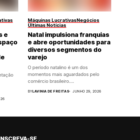
tivas
Máquinas Lucrativas
Negócios
Últimas Notícias
s e
Natal impulsiona franquias
spaço
e abre oportunidades para
diversos segmentos do
de
varejo
O período natalino é um dos
momentos mais aguardados pelo
ntação
comércio brasileiro....
BY
LAVINIA DE FREITAS
JUNHO 29, 2026
026
INSCREVA-SE