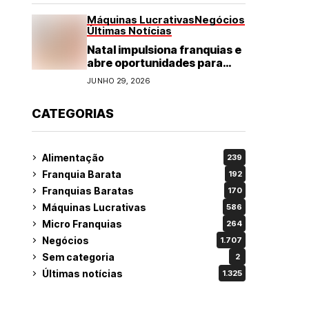
Máquinas Lucrativas
Negócios
Últimas Notícias
Natal impulsiona franquias e
abre oportunidades para
diversos segmentos do
JUNHO 29, 2026
varejo
CATEGORIAS
Alimentação
239
Franquia Barata
192
Franquias Baratas
170
Máquinas Lucrativas
586
Micro Franquias
264
Negócios
1.707
Sem categoria
2
Últimas notícias
1.325