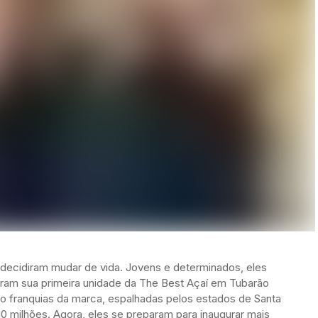
 decidiram mudar de vida. Jovens e determinados, eles
ram sua primeira unidade da The Best Açaí em Tubarão
ito franquias da marca, espalhadas pelos estados de Santa
 10 milhões. Agora, eles se preparam para inaugurar mais