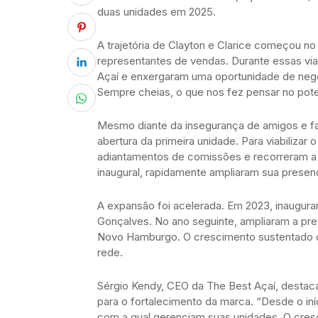
duas unidades em 2025.
A trajetória de Clayton e Clarice começou no
representantes de vendas. Durante essas v
Açaí e enxergaram uma oportunidade de negóc
Sempre cheias, o que nos fez pensar no pote
Mesmo diante da insegurança de amigos e fa
abertura da primeira unidade. Para viabiliza
adiantamentos de comissões e recorreram a 
inaugural, rapidamente ampliaram sua presen
A expansão foi acelerada. Em 2023, inaugura
Gonçalves. No ano seguinte, ampliaram a pr
Novo Hamburgo. O crescimento sustentado c
rede.
Sérgio Kendy, CEO da The Best Açaí, destac
para o fortalecimento da marca. “Desde o in
com a qual gerenciam suas unidades. O cresc