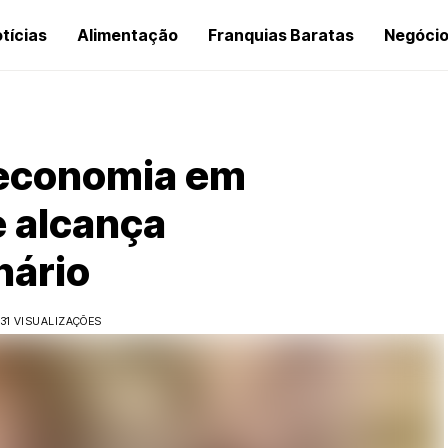
tícias
Alimentação
Franquias Baratas
Negóci
 economia em
e alcança
nário
31 VISUALIZAÇÕES