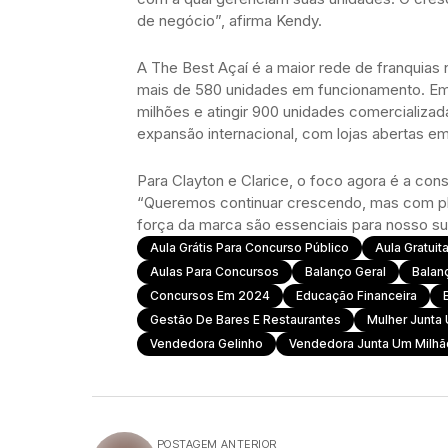
de negócio”, afirma Kendy.
A The Best Açaí é a maior rede de franquias 
mais de 580 unidades em funcionamento. Em 
milhões e atingir 900 unidades comercializad
expansão internacional, com lojas abertas em
Para Clayton e Clarice, o foco agora é a con
“Queremos continuar crescendo, mas com pla
força da marca são essenciais para nosso su
Aula Grátis Para Concurso Público
Aula Gratuit
Aulas Para Concursos
Balanço Geral
Balan
Concursos Em 2024
Educação Financeira
Gestão De Bares E Restaurantes
Mulher Junta
Vendedora Gelinho
Vendedora Junta Um Milhã
POSTAGEM ANTERIOR