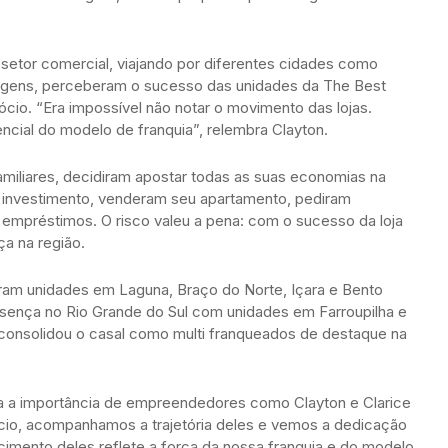
 setor comercial, viajando por diferentes cidades como
iagens, perceberam o sucesso das unidades da The Best
io. “Era impossível não notar o movimento das lojas.
ncial do modelo de franquia”, relembra Clayton.
miliares, decidiram apostar todas as suas economias na
r o investimento, venderam seu apartamento, pediram
empréstimos. O risco valeu a pena: com o sucesso da loja
ça na região.
ram unidades em Laguna, Braço do Norte, Içara e Bento
esença no Rio Grande do Sul com unidades em Farroupilha e
onsolidou o casal como multi franqueados de destaque na
a a importância de empreendedores como Clayton e Clarice
ício, acompanhamos a trajetória deles e vemos a dedicação
imento deles reflete a força da nossa franquia e do modelo