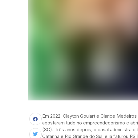
Em 2022, Clayton Goulart e Clarice Medeiros
apostaram tudo no empreendedorismo e abri
(SC). Três anos depois, o casal administra o
Catarina e Rio Grande do Sul, e já faturou R$