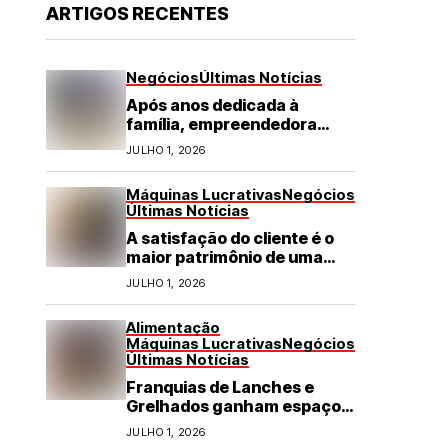
ARTIGOS RECENTES
Negócios
Últimas Notícias
Após anos dedicada à
família, empreendedora
transforma franquia de
JULHO 1, 2026
turismo em negócio de
destaque no RN
Máquinas Lucrativas
Negócios
Últimas Notícias
A satisfação do cliente é o
maior patrimônio de uma
franquia
JULHO 1, 2026
Alimentação
Máquinas Lucrativas
Negócios
Últimas Notícias
Franquias de Lanches e
Grelhados ganham espaço
com demanda por refeições
JULHO 1, 2026
rápidas e de qualidade