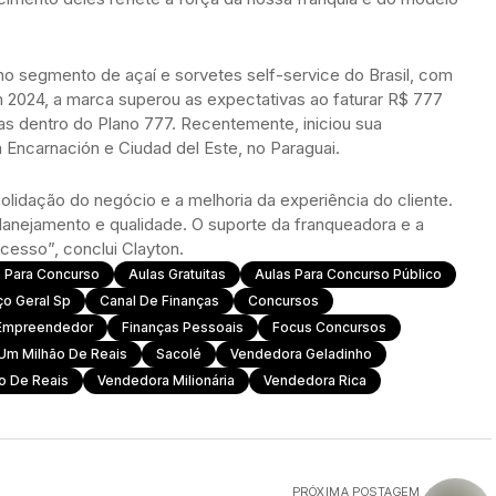
no segmento de açaí e sorvetes self-service do Brasil, com
2024, a marca superou as expectativas ao faturar R$ 777
as dentro do Plano 777. Recentemente, iniciou sua
 Encarnación e Ciudad del Este, no Paraguai.
solidação do negócio e a melhoria da experiência do cliente.
nejamento e qualidade. O suporte da franqueadora e a
cesso”, conclui Clayton.
a Para Concurso
Aulas Gratuitas
Aulas Para Concurso Público
ço Geral Sp
Canal De Finanças
Concursos
Empreendedor
Finanças Pessoais
Focus Concursos
 Um Milhão De Reais
Sacolé
Vendedora Geladinho
o De Reais
Vendedora Milionária
Vendedora Rica
PRÓXIMA POSTAGEM