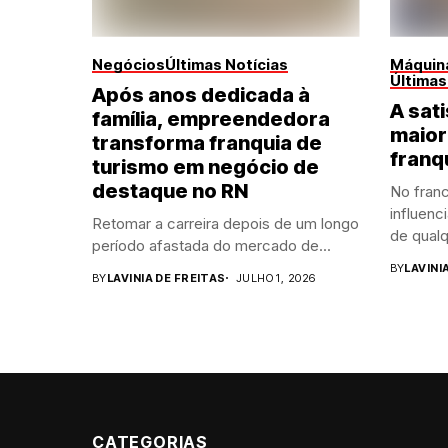
Negócios
Últimas Notícias
Máquina
Últimas
Após anos dedicada à
A sati
família, empreendedora
maior
transforma franquia de
franq
turismo em negócio de
destaque no RN
No franc
influenc
Retomar a carreira depois de um longo
de qualq
período afastada do mercado de...
BY
LAVINI
BY
LAVINIA DE FREITAS
JULHO 1, 2026
CATEGORIAS