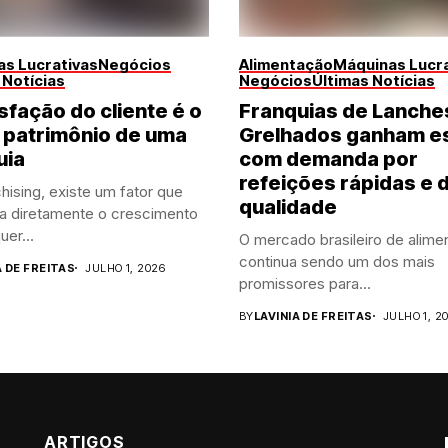
s Lucrativas
Negócios
Alimentação
Máquinas Lucra
 Notícias
Negócios
Últimas Notícias
sfação do cliente é o
Franquias de Lanche
 patrimônio de uma
Grelhados ganham e
uia
com demanda por
refeições rápidas e 
hising, existe um fator que
qualidade
ia diretamente o crescimento
uer...
O mercado brasileiro de alime
continua sendo um dos mais
A DE FREITAS
JULHO 1, 2026
promissores para...
BY
LAVINIA DE FREITAS
JULHO 1, 2
ARTIGOS