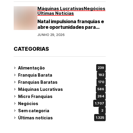
Máquinas Lucrativas
Negócios
Últimas Notícias
Natal impulsiona franquias e
abre oportunidades para
diversos segmentos do
JUNHO 29, 2026
varejo
CATEGORIAS
Alimentação
239
Franquia Barata
192
Franquias Baratas
170
Máquinas Lucrativas
586
Micro Franquias
264
Negócios
1.707
Sem categoria
2
Últimas notícias
1.325