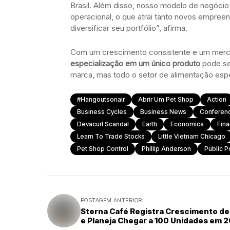
Brasil. Além disso, nosso modelo de negóci
operacional, o que atrai tanto novos empree
diversificar seu portfólio”, afirma.
Com um crescimento consistente e um merc
especialização em um único produto
pode ser
marca, mas todo o setor de alimentação espe
#hangoutsonair
Abrir Um Pet Shop
Action
Business Cycles
Business News
Conferen
Devacurl Scandal
Earth
Economics
Fina
Learn To Trade Stocks
Little Vietnam Chicago
Pet Shop Control
Phillip Anderson
Public P
POSTAGEM ANTERIOR
Sterna Café Registra Crescimento d
e Planeja Chegar a 100 Unidades em 