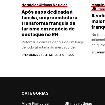
Negócios
Últimas Notícias
Máquina
Últimas
Após anos dedicada à
A sati
família, empreendedora
maior
transforma franquia de
franq
turismo em negócio de
destaque no RN
No franc
influenc
Retomar a carreira depois de um longo
de qualq
período afastada do mercado de...
BY
LAVINI
BY
LAVINIA DE FREITAS
JULHO 1, 2026
CATEGORIAS
Micro Franquias
Últimas notícias