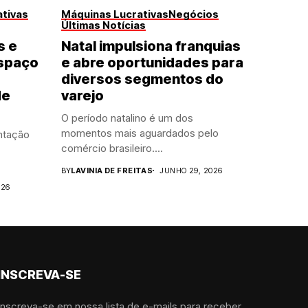
tivas
Máquinas Lucrativas
Negócios
Últimas Notícias
s e
Natal impulsiona franquias
spaço
e abre oportunidades para
diversos segmentos do
de
varejo
O período natalino é um dos
momentos mais aguardados pelo
ntação
comércio brasileiro....
BY
LAVINIA DE FREITAS
JUNHO 29, 2026
026
INSCREVA-SE
Inscreva-se em nossa lista de e-mails para receber