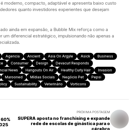
o é moderno, compacto, adaptável e apresenta baixo custo
ndedores quanto investidores experientes que desejam
ado ainda em expansão, a Bubble Mix reforça como a
 um diferencial estratégico, impulsionando não apenas a
cializada.
Agencia
Ancient
Asia On Argyle
Asick
Business
ce
Consumer
Design
Devacurl Responds
ncial News
Hangouts On Air
Healthy Curly Hair
Invasion
Marooned
Mídias Sociais
Negócio Pet
Pepsi
olicy
Sustainability
Veterinário
Vorticons
PRÓXIMA POSTAGEM
SUPERA aposta no franchising e expande
e 60%
rede de escolas de ginástica para o
2025
cérebro