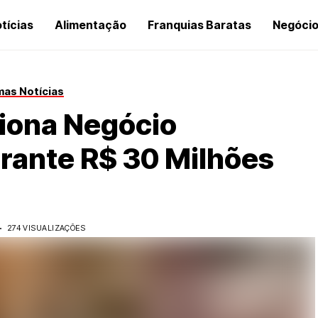
tícias
Alimentação
Franquias Baratas
Negóci
mas Notícias
iona Negócio
rante R$ 30 Milhões
274 VISUALIZAÇÕES