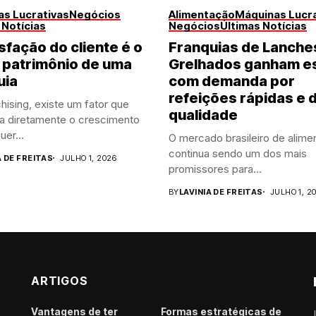
s Lucrativas
Negócios
Alimentação
Máquinas Lucra
 Notícias
Negócios
Últimas Notícias
sfação do cliente é o
Franquias de Lanche
 patrimônio de uma
Grelhados ganham e
uia
com demanda por
refeições rápidas e 
hising, existe um fator que
qualidade
ia diretamente o crescimento
uer...
O mercado brasileiro de alime
continua sendo um dos mais
A DE FREITAS
JULHO 1, 2026
promissores para...
BY
LAVINIA DE FREITAS
JULHO 1, 2
ARTIGOS
Vantagens de ter
Formas estratégicas de