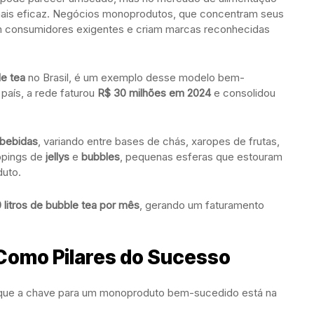
mais eficaz. Negócios monoprodutos, que concentram seus
m consumidores exigentes e criam marcas reconhecidas
e tea
no Brasil, é um exemplo desse modelo bem-
país, a rede faturou
R$ 30 milhões em 2024
e consolidou
 bebidas
, variando entre bases de chás, xaropes de frutas,
ppings de
jellys
e
bubbles
, pequenas esferas que estouram
duto.
0 litros de bubble tea por mês
, gerando um faturamento
 Como Pilares do Sucesso
a que a chave para um monoproduto bem-sucedido está na