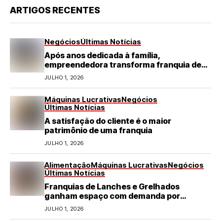
ARTIGOS RECENTES
Negócios
Últimas Notícias
Após anos dedicada à família,
empreendedora transforma franquia de
turismo em negócio de destaque no RN
JULHO 1, 2026
Máquinas Lucrativas
Negócios
Últimas Notícias
A satisfação do cliente é o maior
patrimônio de uma franquia
JULHO 1, 2026
Alimentação
Máquinas Lucrativas
Negócios
Últimas Notícias
Franquias de Lanches e Grelhados
ganham espaço com demanda por
refeições rápidas e de qualidade
JULHO 1, 2026