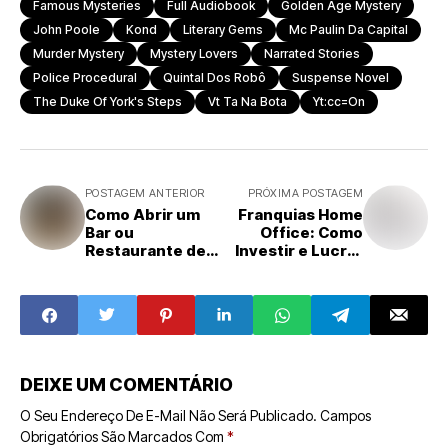
Famous Mysteries
Full Audiobook
Golden Age Mystery
John Poole
Kond
Literary Gems
Mc Paulin Da Capital
Murder Mystery
Mystery Lovers
Narrated Stories
Police Procedural
Quintal Dos Robô
Suspense Novel
The Duke Of York's Steps
Vt Ta Na Bota
Yt:cc=on
POSTAGEM ANTERIOR
PRÓXIMA POSTAGEM
Como Abrir um
Franquias Home
Bar ou
Office: Como
Restaurante de
Investir e Lucrar
Sucesso: Seis
Trabalhando de
Passos
Casa
Essenciais para
Empreender no
Setor
DEIXE UM COMENTÁRIO
O Seu Endereço De E-Mail Não Será Publicado.
Campos
Obrigatórios São Marcados Com
*