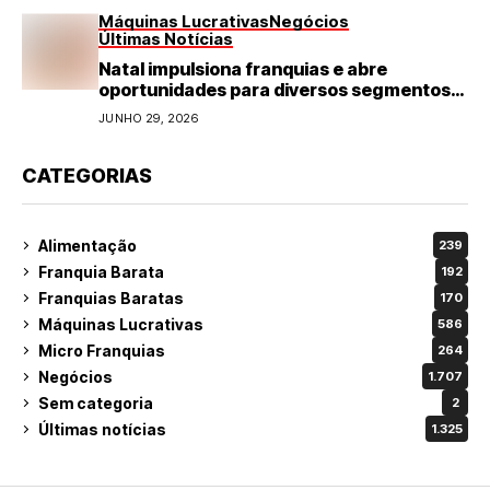
Máquinas Lucrativas
Negócios
Últimas Notícias
Natal impulsiona franquias e abre
oportunidades para diversos segmentos
do varejo
JUNHO 29, 2026
CATEGORIAS
Alimentação
239
Franquia Barata
192
Franquias Baratas
170
Máquinas Lucrativas
586
Micro Franquias
264
Negócios
1.707
Sem categoria
2
Últimas notícias
1.325