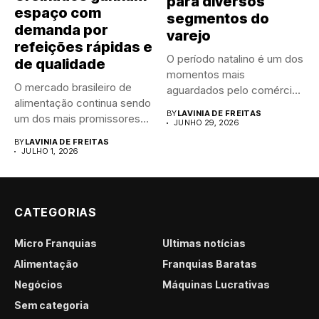
para diversos
espaço com
segmentos do
demanda por
varejo
refeições rápidas e
O período natalino é um dos
de qualidade
momentos mais
O mercado brasileiro de
aguardados pelo comércio
alimentação continua sendo
brasileiro....
BY
LAVINIA DE FREITAS
um dos mais promissores
JUNHO 29, 2026
para...
BY
LAVINIA DE FREITAS
JULHO 1, 2026
CATEGORIAS
Micro Franquias
Últimas notícias
Alimentação
Franquias Baratas
Negócios
Máquinas Lucrativas
Sem categoria