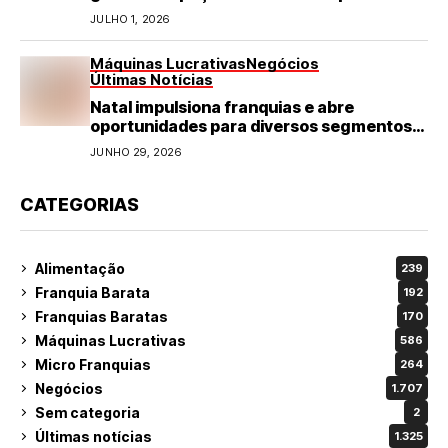
refeições rápidas e de qualidade
JULHO 1, 2026
Máquinas Lucrativas
Negócios
Últimas Notícias
Natal impulsiona franquias e abre
oportunidades para diversos segmentos
do varejo
JUNHO 29, 2026
CATEGORIAS
Alimentação
239
Franquia Barata
192
Franquias Baratas
170
Máquinas Lucrativas
586
Micro Franquias
264
Negócios
1.707
Sem categoria
2
Últimas notícias
1.325