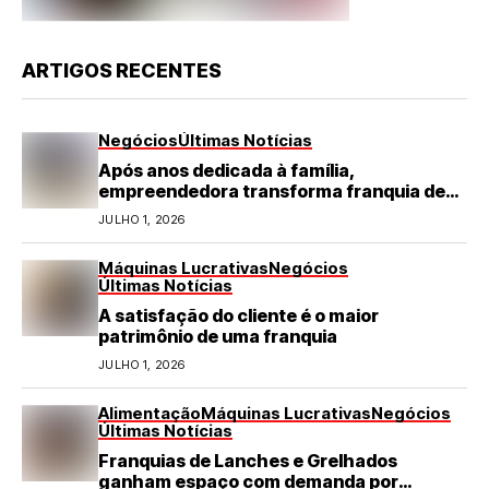
ARTIGOS RECENTES
Negócios
Últimas Notícias
Após anos dedicada à família,
empreendedora transforma franquia de
turismo em negócio de destaque no RN
JULHO 1, 2026
Máquinas Lucrativas
Negócios
Últimas Notícias
A satisfação do cliente é o maior
patrimônio de uma franquia
JULHO 1, 2026
Alimentação
Máquinas Lucrativas
Negócios
Últimas Notícias
Franquias de Lanches e Grelhados
ganham espaço com demanda por