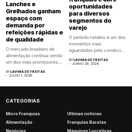
Lanches e
oportunidades
Grelhados ganham
para diversos
espaço com
segmentos do
demanda por
varejo
refeições rápidas e
O período natalino é um dos
de qualidade
momentos mais
O mercado brasileiro de
aguardados pelo comércio
alimentação continua sendo
brasileiro....
BY
LAVINIA DE FREITAS
um dos mais promissores
JUNHO 29, 2026
para...
BY
LAVINIA DE FREITAS
JULHO 1, 2026
CATEGORIAS
Micro Franquias
Últimas notícias
Alimentação
Franquias Baratas
Negócios
Máquinas Lucrativas