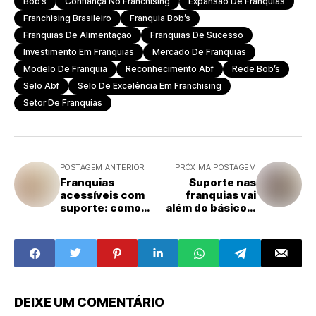
Bob’s
Confiança No Franchising
Expansão De Franquias
Franchising Brasileiro
Franquia Bob’s
Franquias De Alimentação
Franquias De Sucesso
Investimento Em Franquias
Mercado De Franquias
Modelo De Franquia
Reconhecimento Abf
Rede Bob’s
Selo Abf
Selo De Excelência Em Franchising
Setor De Franquias
POSTAGEM ANTERIOR
PRÓXIMA POSTAGEM
Franquias
Suporte nas
acessíveis com
franquias vai
suporte: como
além do básico e
começar com
pode definir o
mais segurança
futuro da rede
no
empreendedoris
mo
DEIXE UM COMENTÁRIO