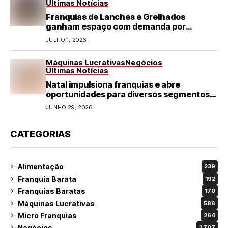
Últimas Notícias
Franquias de Lanches e Grelhados
ganham espaço com demanda por
refeições rápidas e de qualidade
JULHO 1, 2026
Máquinas Lucrativas
Negócios
Últimas Notícias
Natal impulsiona franquias e abre
oportunidades para diversos segmentos
do varejo
JUNHO 29, 2026
CATEGORIAS
Alimentação
239
Franquia Barata
192
Franquias Baratas
170
Máquinas Lucrativas
586
Micro Franquias
264
Negócios
1.707