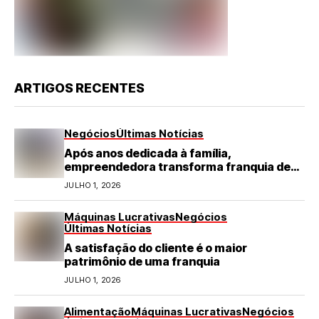
ARTIGOS RECENTES
Negócios
Últimas Notícias
Após anos dedicada à família,
empreendedora transforma franquia de
turismo em negócio de destaque no RN
JULHO 1, 2026
Máquinas Lucrativas
Negócios
Últimas Notícias
A satisfação do cliente é o maior
patrimônio de uma franquia
JULHO 1, 2026
Alimentação
Máquinas Lucrativas
Negócios