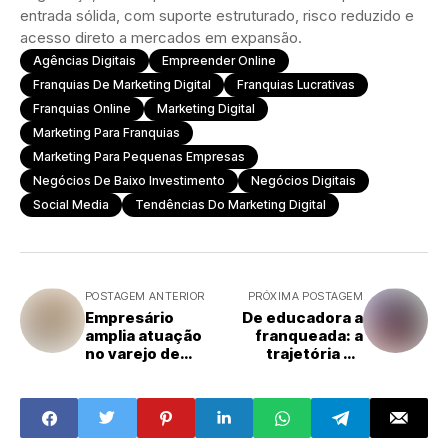
entrada sólida, com suporte estruturado, risco reduzido e
acesso direto a mercados em expansão.
Agências Digitais
Empreender Online
Franquias De Marketing Digital
Franquias Lucrativas
Franquias Online
Marketing Digital
Marketing Para Franquias
Marketing Para Pequenas Empresas
Negócios De Baixo Investimento
Negócios Digitais
Social Media
Tendências Do Marketing Digital
POSTAGEM ANTERIOR
PRÓXIMA POSTAGEM
Empresário
De educadora a
amplia atuação
franqueada: a
no varejo de
trajetória de
acessórios e mira
Cristiane Gesser
faturar R$ 1
na Ensina Mais
milhão até o fim
Turma da Mônica
de 2025 com a
Lebriju