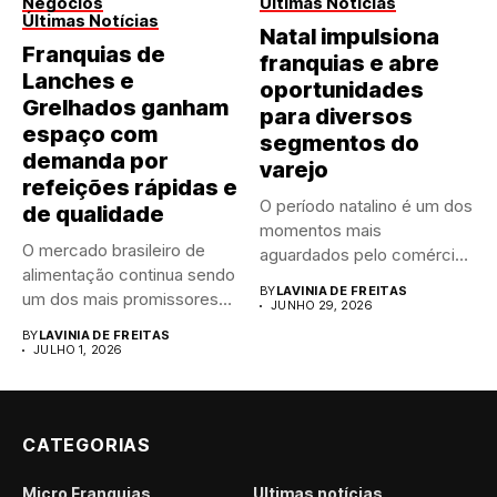
Negócios
Últimas Notícias
Últimas Notícias
Natal impulsiona
Franquias de
franquias e abre
Lanches e
oportunidades
Grelhados ganham
para diversos
espaço com
segmentos do
demanda por
varejo
refeições rápidas e
O período natalino é um dos
de qualidade
momentos mais
O mercado brasileiro de
aguardados pelo comércio
alimentação continua sendo
brasileiro....
BY
LAVINIA DE FREITAS
um dos mais promissores
JUNHO 29, 2026
para...
BY
LAVINIA DE FREITAS
JULHO 1, 2026
CATEGORIAS
Micro Franquias
Últimas notícias