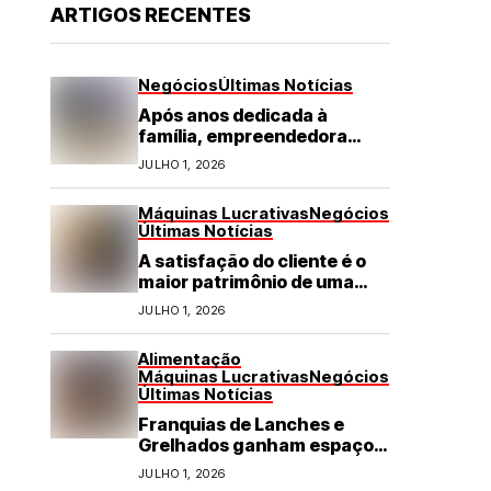
ARTIGOS RECENTES
Negócios
Últimas Notícias
Após anos dedicada à
família, empreendedora
transforma franquia de
JULHO 1, 2026
turismo em negócio de
destaque no RN
Máquinas Lucrativas
Negócios
Últimas Notícias
A satisfação do cliente é o
maior patrimônio de uma
franquia
JULHO 1, 2026
Alimentação
Máquinas Lucrativas
Negócios
Últimas Notícias
Franquias de Lanches e
Grelhados ganham espaço
com demanda por refeições
JULHO 1, 2026
rápidas e de qualidade