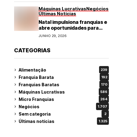
Máquinas Lucrativas
Negócios
Últimas Notícias
Natal impulsiona franquias e
abre oportunidades para
diversos segmentos do
JUNHO 29, 2026
varejo
CATEGORIAS
Alimentação
239
Franquia Barata
192
Franquias Baratas
170
Máquinas Lucrativas
586
Micro Franquias
264
Negócios
1.707
Sem categoria
2
Últimas notícias
1.325