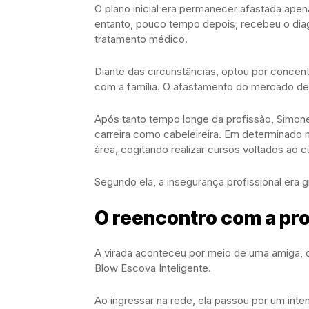
O plano inicial era permanecer afastada ape
entanto, pouco tempo depois, recebeu o diagn
tratamento médico.
Diante das circunstâncias, optou por concen
com a família. O afastamento do mercado de 
Após tanto tempo longe da profissão, Simone 
carreira como cabeleireira. Em determinad
área, cogitando realizar cursos voltados ao 
Segundo ela, a insegurança profissional era 
O reencontro com a pr
A virada aconteceu por meio de uma amiga, q
Blow Escova Inteligente.
Ao ingressar na rede, ela passou por um inte