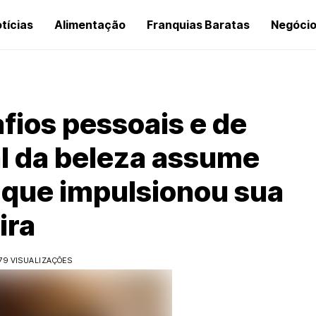
tícias
Alimentação
Franquias Baratas
Negóci
fios pessoais e de
al da beleza assume
 que impulsionou sua
ira
79 VISUALIZAÇÕES