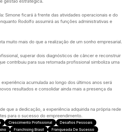
 gestão estratégica.
da: Simone ficará à frente das atividades operacionais e do
enquanto Rodolfo assumirá as funções administrativas e
nta muito mais do que a realização de um sonho empresarial.
issional, superar dois diagnósticos de câncer e reconstruir
ue contribuiu para sua retomada profissional simboliza uma
 experiência acumulada ao longo dos últimos anos será
novos resultados e consolidar ainda mais a presença da
 de que a dedicação, a experiência adquirida na própria rede
antes para o sucesso do empreendimento.
a
Crescimento Profissional
Desafios Pessoais
ino
Franchising Brasil
Franqueada De Sucesso