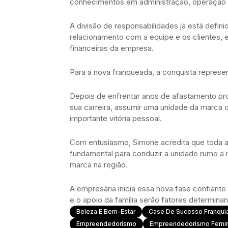
conhecimentos em administração, operação e
A divisão de responsabilidades já está defini
relacionamento com a equipe e os clientes, 
financeiras da empresa.
Para a nova franqueada, a conquista represe
Depois de enfrentar anos de afastamento prof
sua carreira, assumir uma unidade da marca q
importante vitória pessoal.
Com entusiasmo, Simone acredita que toda a
fundamental para conduzir a unidade rumo a 
marca na região.
A empresária inicia essa nova fase confiante
e o apoio da família serão fatores determin
Beleza E Bem-Estar
Case De Sucesso Franqui
Empreendedorismo
Empreendedorismo Femin