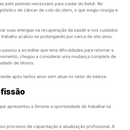
nas pelo período necessário para cuidar do bebê. No
óstico de câncer de colo do útero, o que exigiu cirurgia e
trar suas energias na recuperação da saúde e nos cuidados
trabalho acabou se prolongando por cerca de oito anos.
passou a acreditar que teria dificuldades para retomar a
o momento, chegou a considerar uma mudança completa de
cuidado de idosos.
grande após tantos anos sem atuar no setor de beleza.
ofissão
ue apresentou a Simone a oportunidade de trabalhar na
nso processo de capacitação e atualização profissional. A