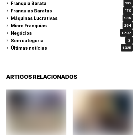
Franquia Barata
192
Franquias Baratas
170
Máquinas Lucrativas
586
Micro Franquias
264
Negócios
1.707
Sem categoria
2
Últimas notícias
1.325
ARTIGOS RELACIONADOS