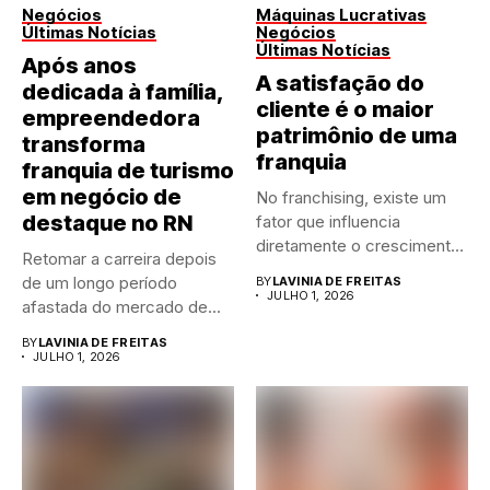
Negócios
Máquinas Lucrativas
Últimas Notícias
Negócios
Últimas Notícias
Após anos
A satisfação do
dedicada à família,
cliente é o maior
empreendedora
patrimônio de uma
transforma
franquia
franquia de turismo
em negócio de
No franchising, existe um
destaque no RN
fator que influencia
diretamente o crescimento
Retomar a carreira depois
de qualquer...
de um longo período
BY
LAVINIA DE FREITAS
JULHO 1, 2026
afastada do mercado de...
BY
LAVINIA DE FREITAS
JULHO 1, 2026