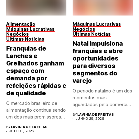
Alimentação
Máquinas Lucrativas
Máquinas Lucrativas
Negócios
Negócios
Últimas Notícias
Últimas Notícias
Natal impulsiona
Franquias de
franquias e abre
Lanches e
oportunidades
Grelhados ganham
para diversos
espaço com
segmentos do
demanda por
varejo
refeições rápidas e
O período natalino é um dos
de qualidade
momentos mais
O mercado brasileiro de
aguardados pelo comércio
alimentação continua sendo
brasileiro....
BY
LAVINIA DE FREITAS
um dos mais promissores
JUNHO 29, 2026
para...
BY
LAVINIA DE FREITAS
JULHO 1, 2026