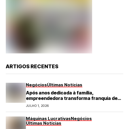
ARTIGOS RECENTES
Negócios
Últimas Notícias
Após anos dedicada à família,
empreendedora transforma franquia de
turismo em negócio de destaque no RN
JULHO 1, 2026
Máquinas Lucrativas
Negócios
Últimas Notícias