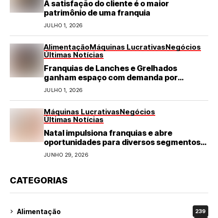
A satisfação do cliente é o maior
patrimônio de uma franquia
JULHO 1, 2026
Alimentação
Máquinas Lucrativas
Negócios
Últimas Notícias
Franquias de Lanches e Grelhados
ganham espaço com demanda por
refeições rápidas e de qualidade
JULHO 1, 2026
Máquinas Lucrativas
Negócios
Últimas Notícias
Natal impulsiona franquias e abre
oportunidades para diversos segmentos
do varejo
JUNHO 29, 2026
CATEGORIAS
Alimentação
239