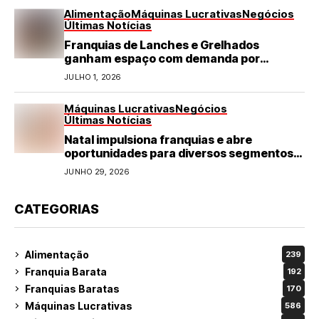
Alimentação
Máquinas Lucrativas
Negócios
Últimas Notícias
Franquias de Lanches e Grelhados
ganham espaço com demanda por
refeições rápidas e de qualidade
JULHO 1, 2026
Máquinas Lucrativas
Negócios
Últimas Notícias
Natal impulsiona franquias e abre
oportunidades para diversos segmentos
do varejo
JUNHO 29, 2026
CATEGORIAS
Alimentação
239
Franquia Barata
192
Franquias Baratas
170
Máquinas Lucrativas
586