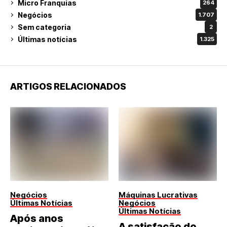
Micro Franquias
264
Negócios
1.707
Sem categoria
2
Últimas notícias
1.325
ARTIGOS RELACIONADOS
Negócios
Máquinas Lucrativas
Últimas Notícias
Negócios
Últimas Notícias
Após anos
A satisfação do