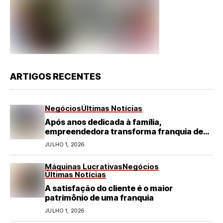
ARTIGOS RECENTES
Negócios
Últimas Notícias
Após anos dedicada à família,
empreendedora transforma franquia de
turismo em negócio de destaque no RN
JULHO 1, 2026
Máquinas Lucrativas
Negócios
Últimas Notícias
A satisfação do cliente é o maior
patrimônio de uma franquia
JULHO 1, 2026