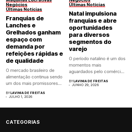
Negócios
Últimas Notícias
Últimas Notícias
Natal impulsiona
Franquias de
franquias e abre
Lanches e
oportunidades
Grelhados ganham
para diversos
espaço com
segmentos do
demanda por
varejo
refeições rápidas e
O período natalino é um dos
de qualidade
momentos mais
O mercado brasileiro de
aguardados pelo comércio
alimentação continua sendo
brasileiro....
BY
LAVINIA DE FREITAS
um dos mais promissores
JUNHO 29, 2026
para...
BY
LAVINIA DE FREITAS
JULHO 1, 2026
CATEGORIAS