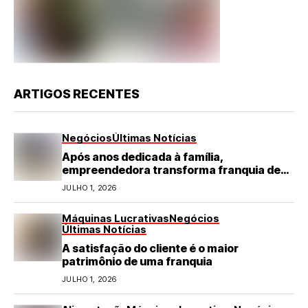
ARTIGOS RECENTES
Negócios
Últimas Notícias
Após anos dedicada à família,
empreendedora transforma franquia de
turismo em negócio de destaque no RN
JULHO 1, 2026
Máquinas Lucrativas
Negócios
Últimas Notícias
A satisfação do cliente é o maior
patrimônio de uma franquia
JULHO 1, 2026