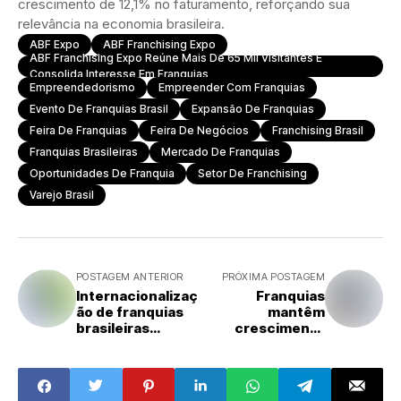
crescimento de 12,1% no faturamento, reforçando sua
relevância na economia brasileira.
ABF Expo
ABF Franchising Expo
ABF Franchising Expo Reúne Mais De 65 Mil Visitantes E
Consolida Interesse Em Franquias
Empreendedorismo
Empreender Com Franquias
Evento De Franquias Brasil
Expansão De Franquias
Feira De Franquias
Feira De Negócios
Franchising Brasil
Franquias Brasileiras
Mercado De Franquias
Oportunidades De Franquia
Setor De Franchising
Varejo Brasil
POSTAGEM ANTERIOR
PRÓXIMA POSTAGEM
Internacionalizaç
Franquias
ão de franquias
mantêm
brasileiras
crescimento
avança com
acima do varejo
destaque para
tradicional e
saúde e beleza
atraem
investidores