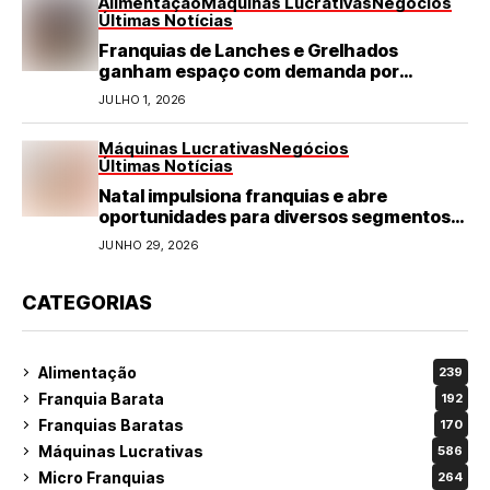
Alimentação
Máquinas Lucrativas
Negócios
Últimas Notícias
Franquias de Lanches e Grelhados
ganham espaço com demanda por
refeições rápidas e de qualidade
JULHO 1, 2026
Máquinas Lucrativas
Negócios
Últimas Notícias
Natal impulsiona franquias e abre
oportunidades para diversos segmentos
do varejo
JUNHO 29, 2026
CATEGORIAS
Alimentação
239
Franquia Barata
192
Franquias Baratas
170
Máquinas Lucrativas
586
Micro Franquias
264