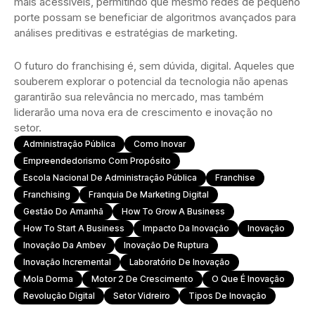
mais acessíveis, permitindo que mesmo redes de pequeno
porte possam se beneficiar de algoritmos avançados para
análises preditivas e estratégias de marketing.
O futuro do franchising é, sem dúvida, digital. Aqueles que
souberem explorar o potencial da tecnologia não apenas
garantirão sua relevância no mercado, mas também
liderarão uma nova era de crescimento e inovação no
setor.
Administração Pública
Como Inovar
Empreendedorismo Com Propósito
Escola Nacional De Administração Pública
Franchise
Franchising
Franquia De Marketing Digital
Gestão Do Amanhã
How To Grow A Business
How To Start A Business
Impacto Da Inovação
Inovação
Inovação Da Ambev
Inovação De Ruptura
Inovação Incremental
Laboratório De Inovação
Mola Dorma
Motor 2 De Crescimento
O Que É Inovação
Revolução Digital
Setor Vidreiro
Tipos De Inovação