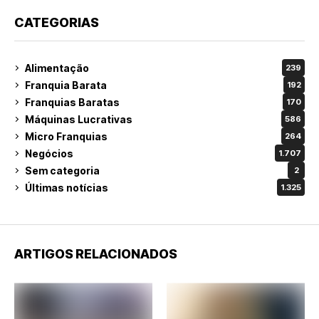
CATEGORIAS
Alimentação
239
Franquia Barata
192
Franquias Baratas
170
Máquinas Lucrativas
586
Micro Franquias
264
Negócios
1.707
Sem categoria
2
Últimas notícias
1.325
ARTIGOS RELACIONADOS