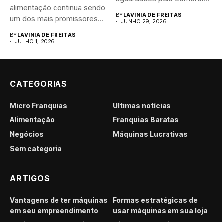
alimentação continua sendo
brasileiro....
BY
LAVINIA DE FREITAS
um dos mais promissores
JUNHO 29, 2026
para...
BY
LAVINIA DE FREITAS
JULHO 1, 2026
CATEGORIAS
Micro Franquias
Últimas notícias
Alimentação
Franquias Baratas
Negócios
Máquinas Lucrativas
Sem categoria
ARTIGOS
Vantagens de ter máquinas
Formas estratégicas de
em seu empreendimento
usar máquinas em sua loja