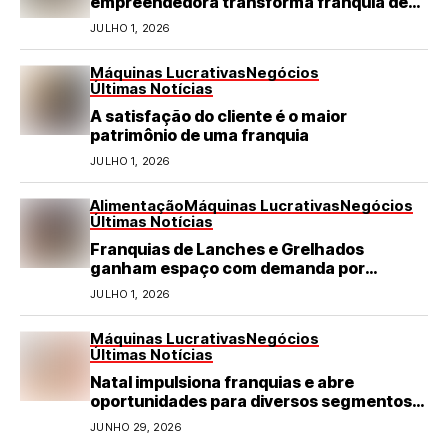
empreendedora transforma franquia de
turismo em negócio de destaque no RN
JULHO 1, 2026
Máquinas Lucrativas
Negócios
Últimas Notícias
A satisfação do cliente é o maior
patrimônio de uma franquia
JULHO 1, 2026
Alimentação
Máquinas Lucrativas
Negócios
Últimas Notícias
Franquias de Lanches e Grelhados
ganham espaço com demanda por
refeições rápidas e de qualidade
JULHO 1, 2026
Máquinas Lucrativas
Negócios
Últimas Notícias
Natal impulsiona franquias e abre
oportunidades para diversos segmentos
do varejo
JUNHO 29, 2026