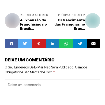
POSTAGEM ANTERIOR
PRÓXIMA POSTAGEM
A Expansão do
O Crescimento
Franchising no
das Franquias no
Brasil:
Brasil:
Oportunidades,
Oportunidades e
Tendências e
Desafios para
Desafios para
Empreendedores
2025
DEIXE UM COMENTÁRIO
O Seu Endereço De E-Mail Não Será Publicado.
Campos
Obrigatórios São Marcados Com
*