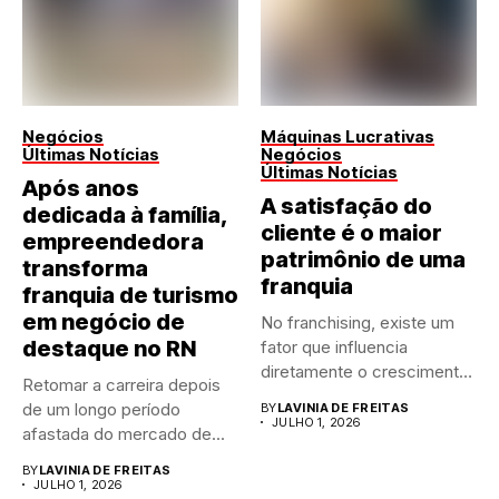
Negócios
Máquinas Lucrativas
Últimas Notícias
Negócios
Últimas Notícias
Após anos
A satisfação do
dedicada à família,
cliente é o maior
empreendedora
patrimônio de uma
transforma
franquia
franquia de turismo
em negócio de
No franchising, existe um
destaque no RN
fator que influencia
diretamente o crescimento
Retomar a carreira depois
de qualquer...
de um longo período
BY
LAVINIA DE FREITAS
JULHO 1, 2026
afastada do mercado de...
BY
LAVINIA DE FREITAS
JULHO 1, 2026