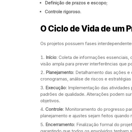
Definição de prazos e escopo
;
Controle rigoroso
.
O Ciclo de Vida de um P
Os projetos possuem fases interdependentes,
Início
: Coleta de informações essenciais,
visão ampla para prever interferências que 
Planejamento
: Detalhamento das ações e
cronogramas, análise de riscos e estratégia
Execução
: Implementação das atividades 
padrões de qualidade. Alterações podem su
objetivos.
Controle
: Monitoramento do progresso para
planejamento e ajustes sejam feitos quando 
Encerramento
: Finalização formal do proj
garantindo que todos os envolvidos tenham 