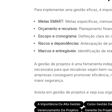
Para implementar uma gestão eficaz, é impor
Metas SMART
: Metas específicas, mensur
Orçamento e recursos
: Planejamento finan
Escopo e cronograma
: Definição clara do
Riscos e dependências
: Antecipação de po
Marcos e entregáveis
: Identificação de e
A gestão de projetos é uma ferramenta indis
necessária para que iniciativas sejam bem-s
empresas conseguem promover eficiência, re
maior segurança.
Invista em gestão de projetos e veja sua org
A Importância Da Alta Gestão
Curso Gestão De
Gerenciamento De Projetos
Gerente De Proje