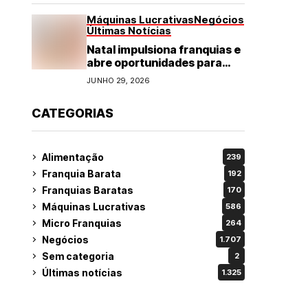
Máquinas Lucrativas
Negócios
Últimas Notícias
Natal impulsiona franquias e
abre oportunidades para
diversos segmentos do
JUNHO 29, 2026
varejo
CATEGORIAS
Alimentação
239
Franquia Barata
192
Franquias Baratas
170
Máquinas Lucrativas
586
Micro Franquias
264
Negócios
1.707
Sem categoria
2
Últimas notícias
1.325