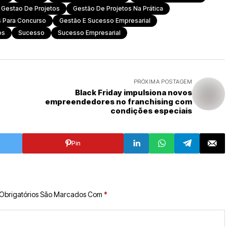
Gestao De Projetos
Gestão De Projetos Na Prática
s Para Concurso
Gestão E Sucesso Empresarial
os
Sucesso
Sucesso Empresarial
PRÓXIMA POSTAGEM
Black Friday impulsiona novos
empreendedores no franchising com
condições especiais
Pin
Obrigatórios São Marcados Com
*