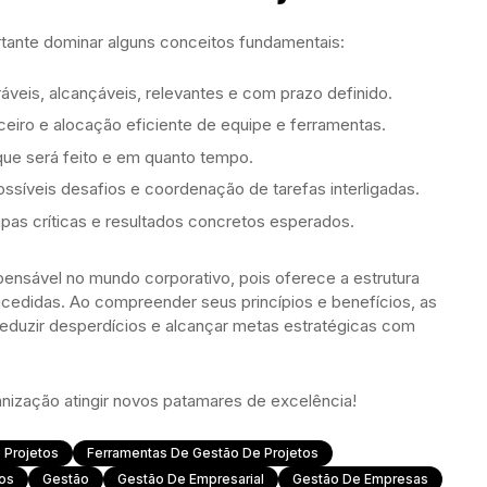
tante dominar alguns conceitos fundamentais:
áveis, alcançáveis, relevantes e com prazo definido.
ceiro e alocação eficiente de equipe e ferramentas.
 que será feito e em quanto tempo.
ssíveis desafios e coordenação de tarefas interligadas.
tapas críticas e resultados concretos esperados.
pensável no mundo corporativo, pois oferece a estrutura
ucedidas. Ao compreender seus princípios e benefícios, as
duzir desperdícios e alcançar metas estratégicas com
anização atingir novos patamares de excelência!
 Projetos
Ferramentas De Gestão De Projetos
tos
Gestão
Gestão De Empresarial
Gestão De Empresas