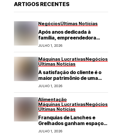
ARTIGOS RECENTES
Negócios
Últimas Notícias
Após anos dedicada à
família, empreendedora
transforma franquia de
JULHO 1, 2026
turismo em negócio de
destaque no RN
Máquinas Lucrativas
Negócios
Últimas Notícias
A satisfação do cliente é o
maior patrimônio de uma
franquia
JULHO 1, 2026
Alimentação
Máquinas Lucrativas
Negócios
Últimas Notícias
Franquias de Lanches e
Grelhados ganham espaço
com demanda por refeições
JULHO 1, 2026
rápidas e de qualidade