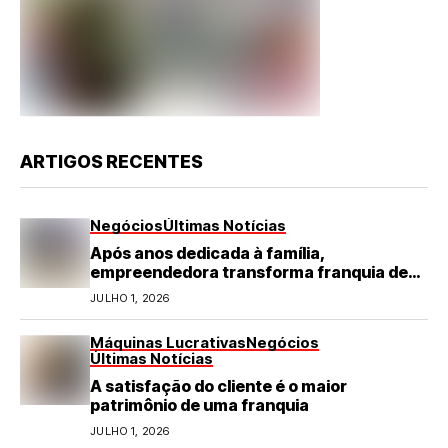
ARTIGOS RECENTES
Negócios
Últimas Notícias
Após anos dedicada à família,
empreendedora transforma franquia de
turismo em negócio de destaque no RN
JULHO 1, 2026
Máquinas Lucrativas
Negócios
Últimas Notícias
A satisfação do cliente é o maior
patrimônio de uma franquia
JULHO 1, 2026