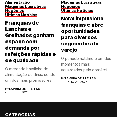
Alimentação
Máquinas Lucrativas
Máquinas Lucrativas
Negócios
Negócios
Últimas Notícias
Últimas Notícias
Natal impulsiona
Franquias de
franquias e abre
Lanches e
oportunidades
Grelhados ganham
para diversos
espaço com
segmentos do
demanda por
varejo
refeições rápidas e
O período natalino é um dos
de qualidade
momentos mais
O mercado brasileiro de
aguardados pelo comércio
alimentação continua sendo
brasileiro....
BY
LAVINIA DE FREITAS
um dos mais promissores
JUNHO 29, 2026
para...
BY
LAVINIA DE FREITAS
JULHO 1, 2026
CATEGORIAS