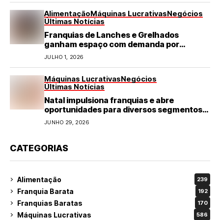
Alimentação
Máquinas Lucrativas
Negócios
Últimas Notícias
Franquias de Lanches e Grelhados
ganham espaço com demanda por
refeições rápidas e de qualidade
JULHO 1, 2026
Máquinas Lucrativas
Negócios
Últimas Notícias
Natal impulsiona franquias e abre
oportunidades para diversos segmentos
do varejo
JUNHO 29, 2026
CATEGORIAS
Alimentação
239
Franquia Barata
192
Franquias Baratas
170
Máquinas Lucrativas
586