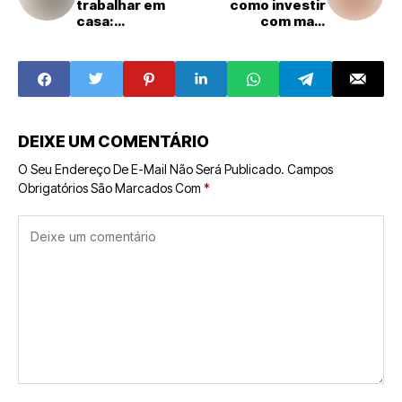
trabalhar em
como investir
casa:
com mais
oportunidades,
segurança e
desafios e o que
aumentar suas
avaliar antes de
chances de
investir
sucesso
DEIXE UM COMENTÁRIO
O Seu Endereço De E-Mail Não Será Publicado.
Campos
Obrigatórios São Marcados Com
*