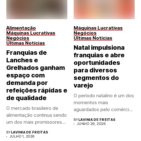
Alimentação
Máquinas Lucrativas
Máquinas Lucrativas
Negócios
Negócios
Últimas Notícias
Últimas Notícias
Natal impulsiona
Franquias de
franquias e abre
Lanches e
oportunidades
Grelhados ganham
para diversos
espaço com
segmentos do
demanda por
varejo
refeições rápidas e
O período natalino é um dos
de qualidade
momentos mais
O mercado brasileiro de
aguardados pelo comércio
alimentação continua sendo
brasileiro....
BY
LAVINIA DE FREITAS
um dos mais promissores
JUNHO 29, 2026
para...
BY
LAVINIA DE FREITAS
JULHO 1, 2026