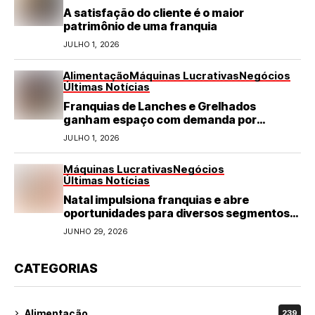
A satisfação do cliente é o maior
patrimônio de uma franquia
JULHO 1, 2026
Alimentação
Máquinas Lucrativas
Negócios
Últimas Notícias
Franquias de Lanches e Grelhados
ganham espaço com demanda por
refeições rápidas e de qualidade
JULHO 1, 2026
Máquinas Lucrativas
Negócios
Últimas Notícias
Natal impulsiona franquias e abre
oportunidades para diversos segmentos
do varejo
JUNHO 29, 2026
CATEGORIAS
Alimentação
239