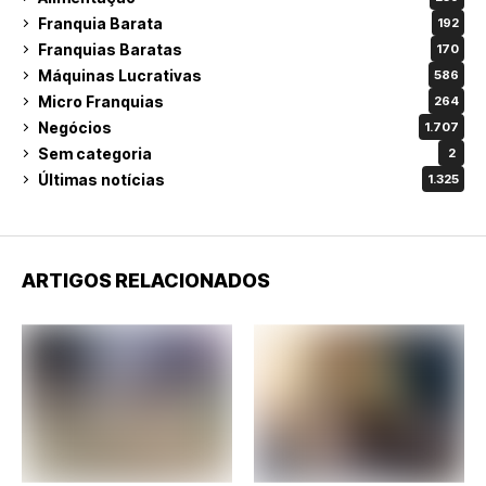
Franquia Barata
192
Franquias Baratas
170
Máquinas Lucrativas
586
Micro Franquias
264
Negócios
1.707
Sem categoria
2
Últimas notícias
1.325
ARTIGOS RELACIONADOS