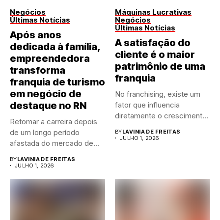
Negócios
Máquinas Lucrativas
Últimas Notícias
Negócios
Últimas Notícias
Após anos
A satisfação do
dedicada à família,
cliente é o maior
empreendedora
patrimônio de uma
transforma
franquia
franquia de turismo
em negócio de
No franchising, existe um
destaque no RN
fator que influencia
diretamente o crescimento
Retomar a carreira depois
de qualquer...
de um longo período
BY
LAVINIA DE FREITAS
JULHO 1, 2026
afastada do mercado de...
BY
LAVINIA DE FREITAS
JULHO 1, 2026