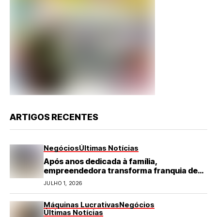
ARTIGOS RECENTES
Negócios
Últimas Notícias
Após anos dedicada à família,
empreendedora transforma franquia de
turismo em negócio de destaque no RN
JULHO 1, 2026
Máquinas Lucrativas
Negócios
Últimas Notícias