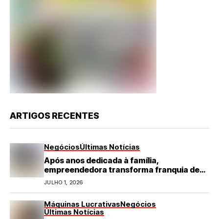
ARTIGOS RECENTES
Negócios
Últimas Notícias
Após anos dedicada à família,
empreendedora transforma franquia de
turismo em negócio de destaque no RN
JULHO 1, 2026
Máquinas Lucrativas
Negócios
Últimas Notícias