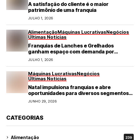
A satisfação do cliente é o maior
patrimônio de uma franquia
JULHO 1, 2026
Alimentação
Máquinas Lucrativas
Negócios
Últimas Notícias
Franquias de Lanches e Grelhados
ganham espaço com demanda por
refeições rápidas e de qualidade
JULHO 1, 2026
Máquinas Lucrativas
Negócios
Últimas Notícias
Natal impulsiona franquias e abre
oportunidades para diversos segmentos
do varejo
JUNHO 29, 2026
CATEGORIAS
Alimentação
239