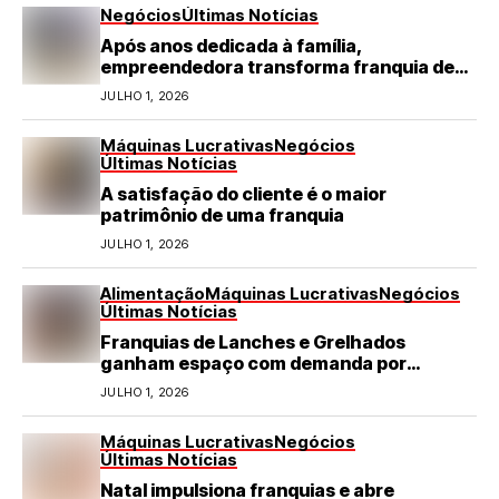
Negócios
Últimas Notícias
Após anos dedicada à família,
empreendedora transforma franquia de
turismo em negócio de destaque no RN
JULHO 1, 2026
Máquinas Lucrativas
Negócios
Últimas Notícias
A satisfação do cliente é o maior
patrimônio de uma franquia
JULHO 1, 2026
Alimentação
Máquinas Lucrativas
Negócios
Últimas Notícias
Franquias de Lanches e Grelhados
ganham espaço com demanda por
refeições rápidas e de qualidade
JULHO 1, 2026
Máquinas Lucrativas
Negócios
Últimas Notícias
Natal impulsiona franquias e abre