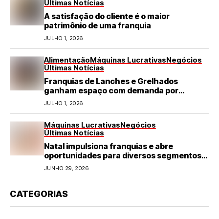
Últimas Notícias
A satisfação do cliente é o maior
patrimônio de uma franquia
JULHO 1, 2026
Alimentação
Máquinas Lucrativas
Negócios
Últimas Notícias
Franquias de Lanches e Grelhados
ganham espaço com demanda por
refeições rápidas e de qualidade
JULHO 1, 2026
Máquinas Lucrativas
Negócios
Últimas Notícias
Natal impulsiona franquias e abre
oportunidades para diversos segmentos
do varejo
JUNHO 29, 2026
CATEGORIAS