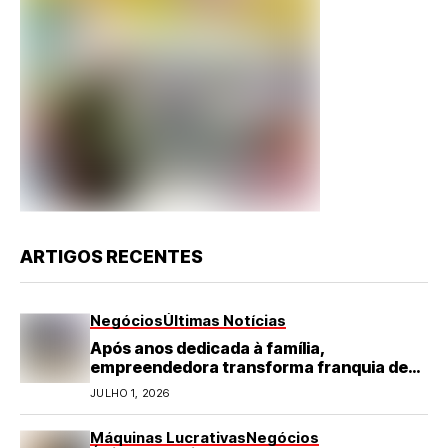
ARTIGOS RECENTES
Negócios
Últimas Notícias
Após anos dedicada à família,
empreendedora transforma franquia de
turismo em negócio de destaque no RN
JULHO 1, 2026
Máquinas Lucrativas
Negócios