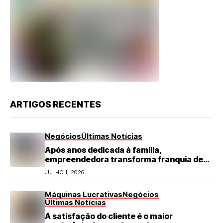
ARTIGOS RECENTES
Negócios
Últimas Notícias
Após anos dedicada à família,
empreendedora transforma franquia de
turismo em negócio de destaque no RN
JULHO 1, 2026
Máquinas Lucrativas
Negócios
Últimas Notícias
A satisfação do cliente é o maior