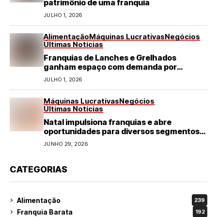
patrimônio de uma franquia
JULHO 1, 2026
Alimentação
Máquinas Lucrativas
Negócios
Últimas Notícias
Franquias de Lanches e Grelhados
ganham espaço com demanda por
refeições rápidas e de qualidade
JULHO 1, 2026
Máquinas Lucrativas
Negócios
Últimas Notícias
Natal impulsiona franquias e abre
oportunidades para diversos segmentos
do varejo
JUNHO 29, 2026
CATEGORIAS
Alimentação
239
Franquia Barata
192